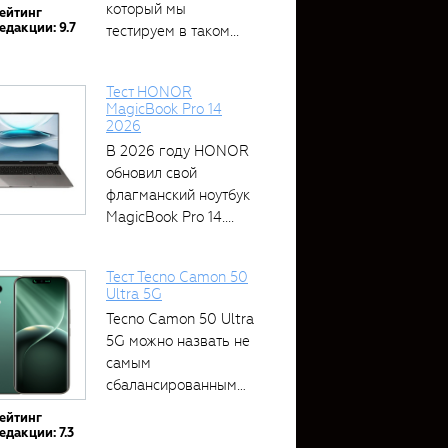
который мы
ейтинг
едакции: 9.7
тестируем в таком...
Тест HONOR
MagicBook Pro 14
2026
В 2026 году HONOR
обновил свой
флагманский ноутбук
MagicBook Pro 14....
Тест Tecno Camon 50
Ultra 5G
Tecno Camon 50 Ultra
5G можно назвать не
самым
сбалансированным
устройством....
ейтинг
едакции: 7.3