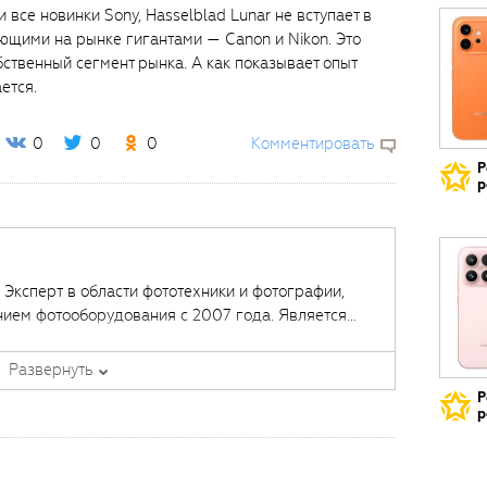
 все новинки Sony, Hasselblad Lunar не вступает в
ющими на рынке гигантами — Canon и Nikon. Это
ственный сегмент рынка. А как показывает опыт
ется.
0
0
0
Комментировать
Р
р
. Эксперт в области фототехники и фотографии,
нием фотооборудования с 2007 года. Является
щих курсов в
Fotoshkola.net
.
Развернуть
Р
р