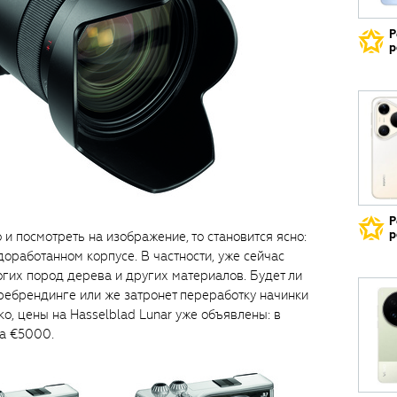
Р
р
Р
р
 и посмотреть на изображение, то становится ясно:
доработанном корпусе. В частности, уже сейчас
огих пород дерева и других материалов. Будет ли
ребрендинге или же затронет переработку начинки
о, цены на Hasselblad Lunar уже объявлены: в
за €5000.