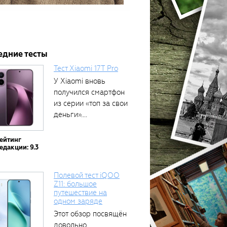
едние тесты
Тест Xiaomi 17T Pro
У Xiaomi вновь
получился смартфон
из серии «топ за свои
деньги»....
ейтинг
едакции: 9.3
Полевой тест iQOO
Z11: большое
путешествие на
одном заряде
Этот обзор посвящён
довольно