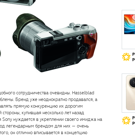
Р
р
обного сотрудничества очевидны. Hasselblad
блемы. Бренд уже неоднократно продавался, а
тавлять прямую конкуренцию их дорогим
 стороны, купившая несколько лет назад
Р
я Sony нуждается в укреплении своего имиджа на
р
под легендарным брендом для них — очень
того, он отлично вписывается в концепцию