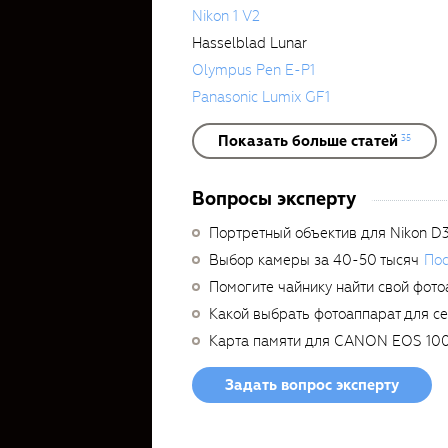
Nikon 1 V2
Hasselblad Lunar
Olympus Pen E-P1
Panasonic Lumix GF1
Показать больше статей
35
Вопросы эксперту
Портретный объектив для Nikon D
Выбор камеры за 40-50 тысяч
Пос
Помогите чайнику найти свой фото
Какой выбрать фотоаппарат для с
Карта памяти для CANON EOS 10
Задать вопрос эксперту