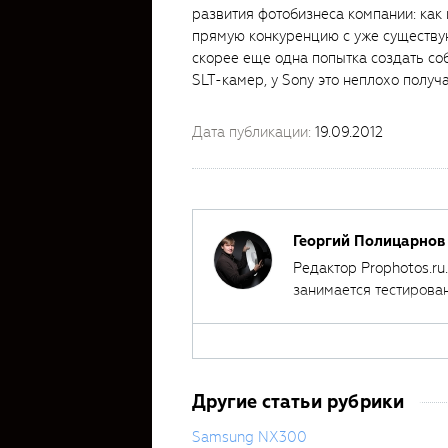
развития фотобизнеса компании: как и
прямую конкуренцию с уже существу
скорее еще одна попытка создать соб
SLT-камер, у Sony это неплохо получа
Дата публикации:
19.09.2012
Георгий Полицарнов
Редактор Prophotos.ru
занимается тестирова
автором ряда обучаю
Другие статьи рубрики
Samsung NX300