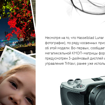
Несмотря на то, что Hasselblad Lunar
фотографии), по ряду косвенных пр
об этой модели. Во-первых, сообщает
мегапиксельной КМОП-матрицы форм
предусмотрен 3-дюймовый дисплей 
управления TriNavi, ранее уже испол