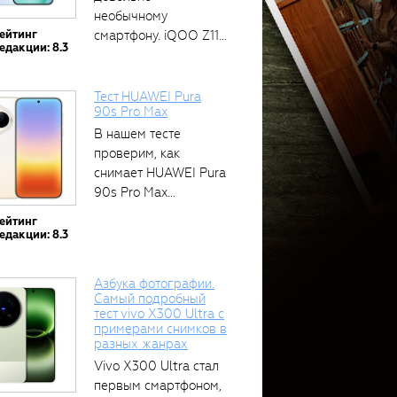
необычному
ейтинг
смартфону. iQOO Z11
едакции: 8.3
оснащён встроенным
аккумулятором...
Тест HUAWEI Pura
90s Pro Max
В нашем тесте
проверим, как
снимает HUAWEI Pura
90s Pro Max...
ейтинг
едакции: 8.3
Азбука фотографии.
Самый подробный
тест vivo X300 Ultra с
примерами снимков в
разных жанрах
Vivo X300 Ultra стал
первым смартфоном,