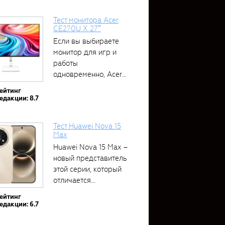
Тест монитора Acer
CE270U X 27″
Если вы выбираете
монитор для игр и
работы
одновременно, Acer
CE270U...
ейтинг
едакции: 8.7
Тест Huawei Nova 15
Max
Huawei Nova 15 Max –
новый представитель
этой серии, который
отличается...
ейтинг
едакции: 6.7