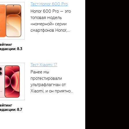
Тест Honor 600 Pro
Honor 600 Pro — это
топовая модель
«номерной» серии
смартфонов Honor,...
ейтинг
едакции: 8.3
Тест Xiaomi 17
Ранее мы
протестировали
ультрафлагман от
Xiaomi, и он приятно
удивил своими...
ейтинг
едакции: 8.7