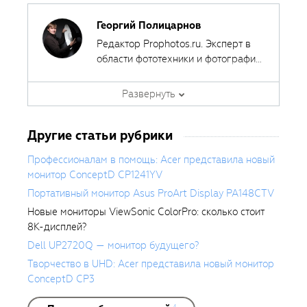
Георгий Полицарнов
Редактор Prophotos.ru. Эксперт в
области фототехники и фотографии,
занимается тестированием
фотооборудования с 2007 года.
Развернуть
Является автором ряда обучающих
курсов в
Fotoshkola.net
.
Другие статьи рубрики
Профессионалам в помощь: Acer представила новый
монитор ConceptD CP1241YV
Портативный монитор Asus ProArt Display PA148CTV
Новые мониторы ViewSonic ColorPro: сколько стоит
8K-дисплей?
Dell UP2720Q — монитор будущего?
Творчество в UHD: Acer представила новый монитор
ConceptD CP3