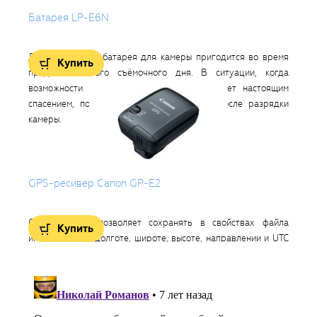
Батарея LP-E6N
Бата
 время
Дополнительная батарея для камеры пригодится во время
Допол
Купить
 когда
продолжительного съёмочного дня. В ситуации, когда
продо
тоящим
возможности зарядки ограничены, она станет настоящим
возмо
зрядки
спасением, позволяя продолжить съёмку после разрядки
спасе
камеры.
камер
GPS-ресивер Canon GP-E2
GPS-
 файла
GPS-приемник позволяет сохранять в свойствах файла
GPS-п
Купить
 и UTC
информацию о долготе, широте, высоте, направлении и UTC
инфор
времени съемки каждого кадра.
времен