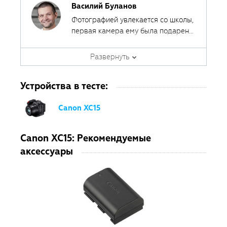
Василий Буланов
Фотографией увлекается со школы,
первая камера ему была подарена
отцом. В коммерческой фотографии
уже 12 лет. В основном, снимает
Развернуть
репортажи и интерьеры, а также
занимается предметной
Устройства в тесте:
фотосъемкой. Сотрудничает с
издательскими домами Conde Nast
Canon XC15
и «Бурда». Любит путешествовать
на автомобиле.
Canon XC15: Рекомендуемые
аксессуары