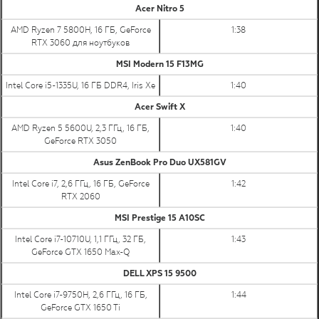
Acer Nitro 5
AMD Ryzen 7 5800H, 16 ГБ, GeForce
1:38
RTX 3060 для ноутбуков
MSI Modern 15 F13MG
Intel Core i5-1335U, 16 ГБ DDR4, Iris Xe
1:40
Acer Swift X
AMD Ryzen 5 5600U, 2,3 ГГц, 16 ГБ,
1:40
GeForce RTX 3050
Asus ZenBook Pro Duo UX581GV
Intel Core i7, 2,6 ГГц, 16 ГБ, GeForce
1:42
RTX 2060
MSI Prestige 15 A10SC
Intel Core i7-10710U, 1,1 ГГц, 32 ГБ,
1:43
GeForce GTX 1650 Max-Q
DELL XPS 15 9500
Intel Core i7-9750H, 2,6 ГГц, 16 ГБ,
1:44
GeForce GTX 1650 Ti