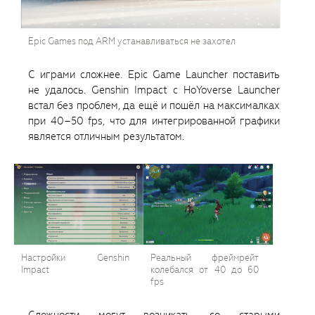
Epic Games под ARM устанавливаться не захотел
С играми сложнее. Epic Game Launcher поставить
не удалось. Genshin Impact с HoYoverse Launcher
встал без проблем, да ещё и пошёл на максималках
при 40–50 fps, что для интегрированной графики
является отличным результатом.
Настройки Genshin
Реальный фреймрейт
Impact
колебался от 40 до 60
fps
Сложности могут возникать со старыми