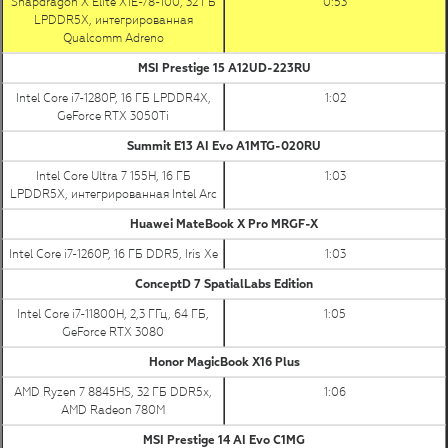
Snapdragon X Elite X1E-78-100, 32 ГБ
0:53
LPDDR5X, интегрированная
Qualcomm Adreno
MSI Prestige 15 A12UD-223RU
Intel Core i7-1280P, 16 ГБ LPDDR4X,
1:02
GeForce RTX 3050Ti
Summit E13 AI Evo A1MTG-020RU
Intel Core Ultra 7 155H, 16 ГБ
1:03
LPDDR5X, интегрированная Intel Arc
Huawei MateBook X Pro MRGF-X
Intel Core i7-1260P, 16 ГБ DDR5, Iris Xe
1:03
ConceptD 7 SpatialLabs Edition
Intel Core i7-11800H, 2,3 ГГц, 64 ГБ,
1:05
GeForce RTX 3080
Honor MagicBook X16 Plus
AMD Ryzen 7 8845HS, 32 ГБ DDR5x,
1:06
AMD Radeon 780M
MSI Prestige 14 AI Evo C1MG