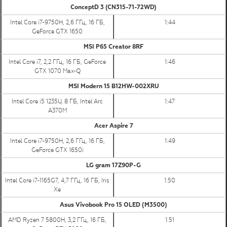
ConceptD 3 (CN315-71-72WD)
Intel Core i7-9750H, 2,6 ГГц, 16 ГБ,
1:44
GeForce GTX 1650
MSI P65 Creator 8RF
Intel Core i7, 2,2 ГГц, 16 ГБ, GeForce
1:46
GTX 1070 Max-Q
MSI Modern 15 B12HW-002XRU
Intel Core i5 1235U, 8 ГБ, Intel Arc
1:47
A370M
Acer Aspire 7
Intel Core i7-9750H, 2,6 ГГц, 16 ГБ,
1:49
GeForce GTX 1650i
LG gram 17Z90P-G
Intel Core i7-1165G7, 4,7 ГГц, 16 ГБ, Iris
1:50
Xe
Asus Vivobook Pro 15 OLED (M3500)
AMD Ryzen 7 5800H, 3,2 ГГц, 16 ГБ,
1:51