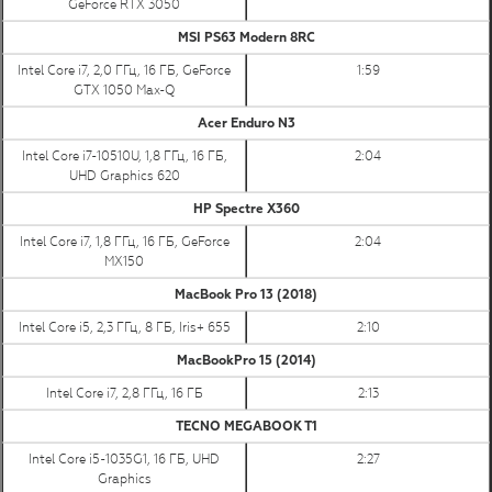
GeForce RTX 3050
MSI PS63 Modern 8RC
Intel Core i7, 2,0 ГГц, 16 ГБ, GeForce
1:59
GTX 1050 Max-Q
Acer Enduro N3
Intel Core i7-10510U, 1,8 ГГц, 16 ГБ,
2:04
UHD Graphics 620
HP Spectre X360
Intel Core i7, 1,8 ГГц, 16 ГБ, GeForce
2:04
MX150
MacBook Pro 13 (2018)
Intel Core i5, 2,3 ГГц, 8 ГБ, Iris+ 655
2:10
MacBookPro 15 (2014)
Intel Core i7, 2,8 ГГц, 16 ГБ
2:13
TECNO MEGABOOK T1
Intel Core i5-1035G1, 16 ГБ, UHD
2:27
Graphics