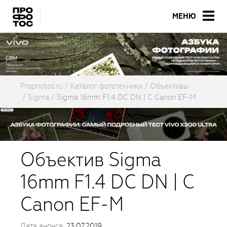
МЕНЮ
Prophotos.ru
Каталог фототехники
Объективы
Sigma
Sigma 16mm F1.4 DC DN | C Canon EF-M
Объектив Sigma
16mm F1.4 DC DN | C
Canon EF-M
Дата анонса:
23.07.2019