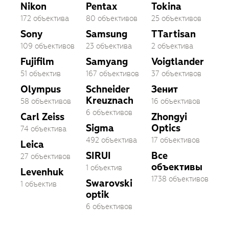
Nikon
Pentax
Tokina
172 объектива
80 объективов
25 объективов
Sony
Samsung
TTartisan
109 объективов
23 объектива
2 объектива
Fujifilm
Samyang
Voigtlander
51 объектив
167 объективов
37 объективов
Olympus
Schneider
Зенит
Kreuznach
58 объективов
16 объективов
6 объективов
Carl Zeiss
Zhongyi
Sigma
Optics
74 объектива
492 объектива
17 объективов
Leica
SIRUI
Все
27 объективов
объективы
1 объектив
Levenhuk
1738 объективов
Swarovski
1 объектив
optik
6 объективов