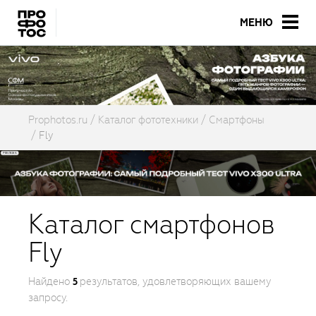
МЕНЮ
Prophotos.ru
Каталог фототехники
Смартфоны
Fly
Каталог смартфонов
Fly
Найдено
результатов, удовлетворяющих вашему
5
запросу.