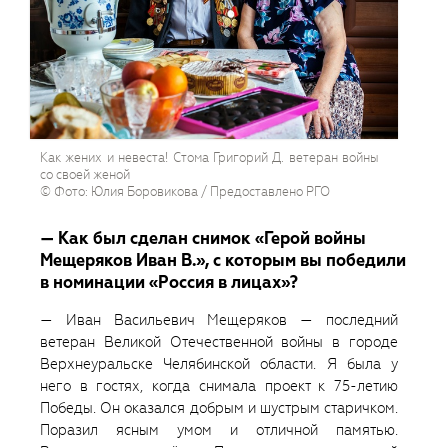
Как жених и невеста! Стома Григорий Д. ветеран войны
со своей женой
© Фото: Юлия Боровикова / Предоставлено РГО
— Как был сделан снимок «Герой войны
Мещеряков Иван В.», с которым вы победили
в номинации «Россия в лицах»?
— Иван Васильевич Мещеряков — последний
ветеран Великой Отечественной войны в городе
Верхнеуральске Челябинской области. Я была у
него в гостях, когда снимала проект к 75-летию
Победы. Он оказался добрым и шустрым старичком.
Поразил ясным умом и отличной памятью.