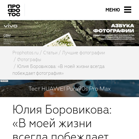
МЕНЮ
Prophotos.ru
Cтатьи
Лучшие фотографии
Фотографы
Юлия Боровикова: «В моей жизни всегда
побеждает фотография»
Юлия Боровикова:
«В моей жизни
всегда побеждает