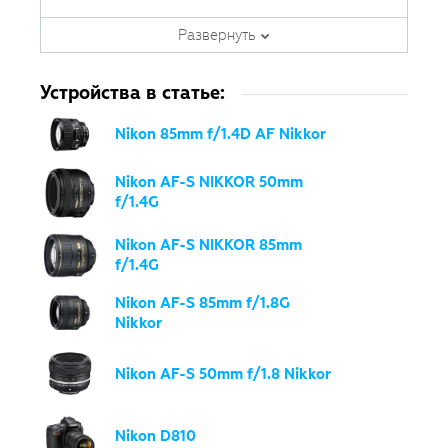
Шесть лет занимается
преподавательской деятельностью.
Развернуть
По образованию журналист, автор
курсов и обучающих статей по
Устройства в статье:
фотографии. Сфера интересов —
пейзажная, предметная,
Nikon 85mm f/1.4D AF Nikkor
портретная фотография.
Nikon AF-S NIKKOR 50mm
f/1.4G
Nikon AF-S NIKKOR 85mm
f/1.4G
Nikon AF-S 85mm f/1.8G
Nikkor
Nikon AF-S 50mm f/1.8 Nikkor
Nikon D810