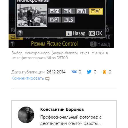
Выбор монохромного (черно-белого) стиля съемки в
меню фотоаппарата Nikon D5300
Дата публикации:
26.12.2014
0
0
0
Комментировать
Константин Воронов
Профессиональный фотограф с
десятилетним опытом работы.