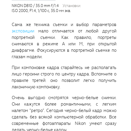
NIKON D810 / 35.0 mm f/1.4
установки:
ISO 2000, F1.4, 1/100 с, 35.0 мм экв.
Сама же техника съемки и выбор параметров
экспозиции
мало отличается от любой другой
портретной съемки. Как правило, портреты
снимаются в режиме А или М, при открытой
диафрагме. Фокусируются в портретной съемке по
глазам модели.
При компоновке кадра старайтесь не располагать
лицо героини строго по центру кадра. Вспомните о
правиле третей: оно позволит легко получить
лаконичную компоновку.
Очень выгодно смотрятся черно-белые снимки.
Они кажутся более романтичными, с легким
налетом “ретро”. Сегодня черно-белый кадр можно
сделать без всякой компьютерной обработки. Все
современные фотоаппараты Nikon умеют сразу
делать черно-белые кадры.