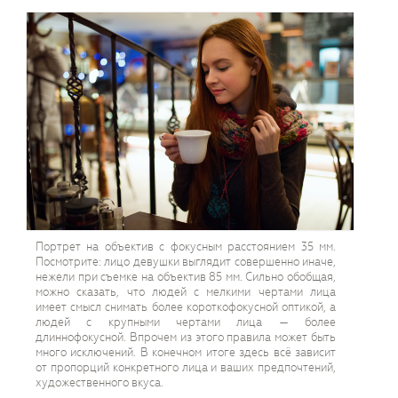
Портрет на объектив с фокусным расстоянием 35 мм.
Посмотрите: лицо девушки выглядит совершенно иначе,
нежели при съемке на объектив 85 мм. Сильно обобщая,
можно сказать, что людей с мелкими чертами лица
имеет смысл снимать более короткофокусной оптикой, а
людей с крупными чертами лица — более
длиннофокусной. Впрочем из этого правила может быть
много исключений. В конечном итоге здесь всё зависит
от пропорций конкретного лица и ваших предпочтений,
художественного вкуса.