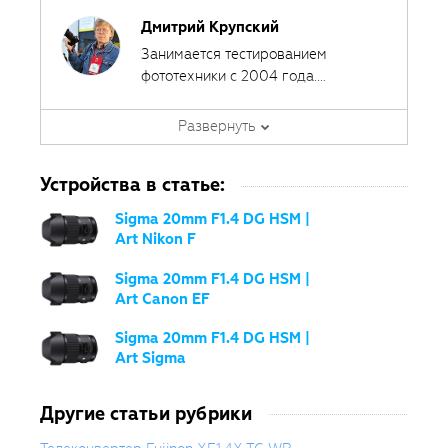
Дмитрий Крупский
Занимается тестированием
фототехники с 2004 года.
Сотрудничал с различными
печатными и интернет-изданиями,
Развернуть
за эти годы сделал около 400
обзоров фототехники.
Устройства в статье:
Sigma 20mm F1.4 DG HSM |
Art Nikon F
Sigma 20mm F1.4 DG HSM |
Art Canon EF
Sigma 20mm F1.4 DG HSM |
Art Sigma
Другие статьи рубрики