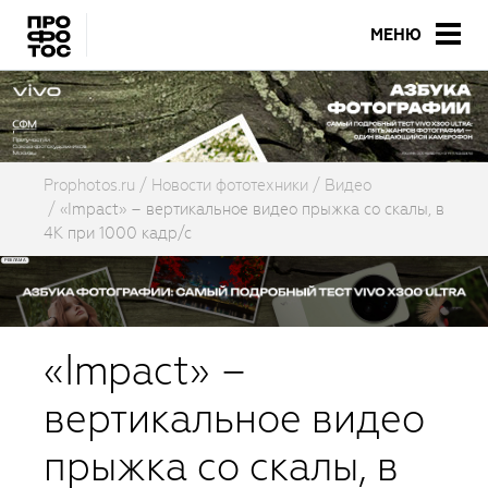
МЕНЮ
Prophotos.ru
Новости фототехники
Видео
«Impact» – вертикальное видео прыжка со скалы, в
4К при 1000 кадр/с
«Impact» –
вертикальное видео
прыжка со скалы, в