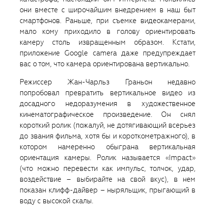
они вместе с широчайшим внедрением в наш быт
смартфонов. Раньше, при съемке видеокамерами,
мало кому приходило в голову ориентировать
камеру столь извращенным образом. Кстати,
приложение Google camera даже предупреждает
вас о том, что камера ориентирована вертикально.
Режиссер Жан-Чарльз Граньон недавно
попробовал превратить вертикальное видео из
досадного недоразумения в художественное
кинематографическое произведение. Он снял
короткий ролик (пожалуй, не дотягивающий всерьез
до звания фильма, хотя бы и короткометражного), в
котором намеренно обыграна вертикальная
ориентация камеры. Ролик называется «Impact»
(что можно перевести как импульс, толчок, удар,
воздействие – выбирайте на свой вкус), в нем
показан клифф-дайвер – ныряльщик, прыгающий в
воду с высокой скалы.