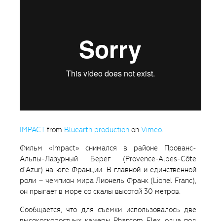
IMPACT
from
Bluearth production
on
Vimeo
.
Фильм «Impact» снимался в районе Прованс-
Альпы-Лазурный Берег (Provence-Alpes-Côte
d’Azur) на юге Франции. В главной и единственной
роли – чемпион мира Лионель Франк (Lionel Franc),
он прыгает в море со скалы высотой 30 метров.
Сообщается, что для съемки использовалось две
высокоскоростных камеры Phantom Flex, одна под