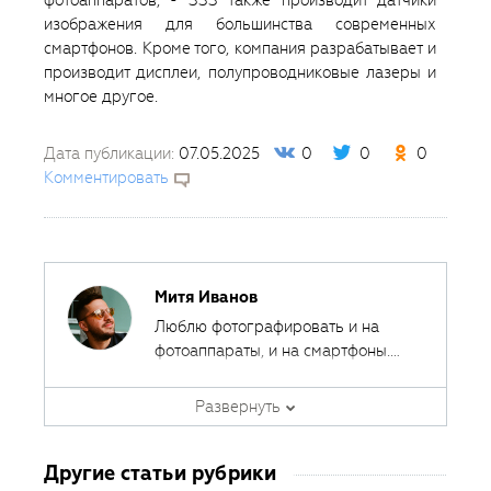
фотоаппаратов, - SSS также производит датчики
изображения для большинства современных
смартфонов. Кроме того, компания разрабатывает и
производит дисплеи, полупроводниковые лазеры и
многое другое.
Дата публикации:
07.05.2025
0
0
0
Комментировать
Митя Иванов
Люблю фотографировать и на
фотоаппараты, и на смартфоны.
Ведь лучшая камера - это та,
Автор курсов и эксперт
которая всегда с собой.
Развернуть
Fotoshkola.net
Другие статьи рубрики