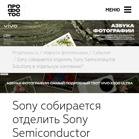
МЕНЮ
Prophotos.ru
Новости фототехники
События
Sony собирается отделить Sony Semiconductor
Solutions в отдельную компанию?
Sony собирается
отделить Sony
Semiconductor