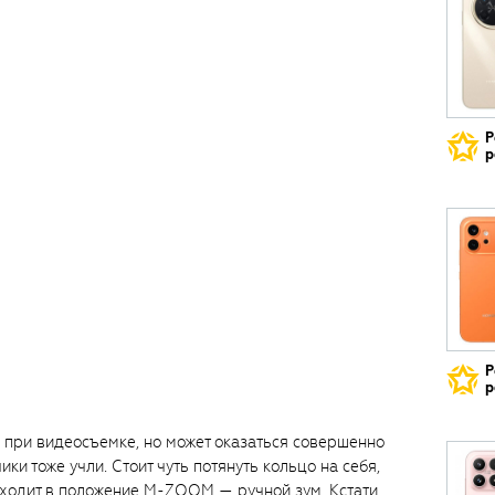
Р
р
Р
р
н при видеосъемке, но может оказаться совершенно
ки тоже учли. Стоит чуть потянуть кольцо на себя,
ходит в положение M-ZOOM — ручной зум. Кстати,