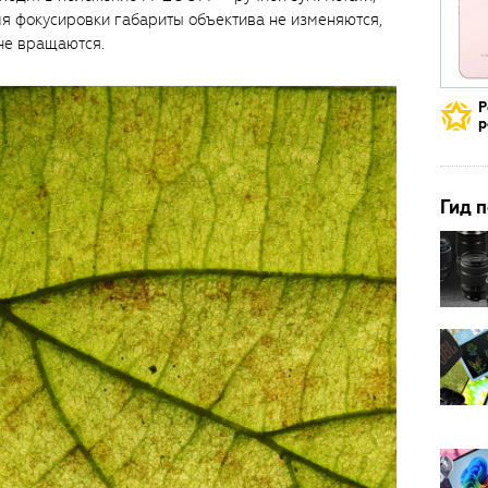
мя фокусировки габариты объектива не изменяются,
 не вращаются.
Р
р
Гид 