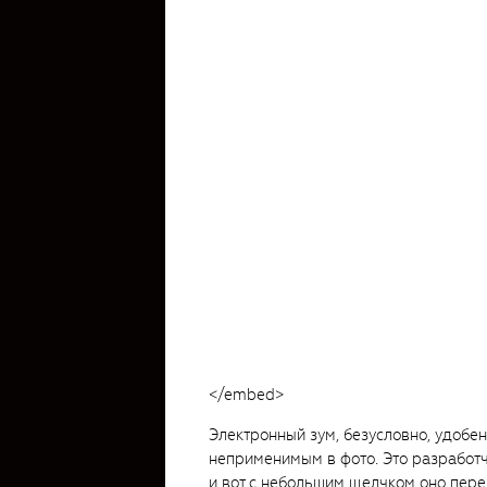
</embed>
Электронный зум, безусловно, удобе
неприменимым в фото. Это разработчи
и вот с небольшим щелчком оно пере