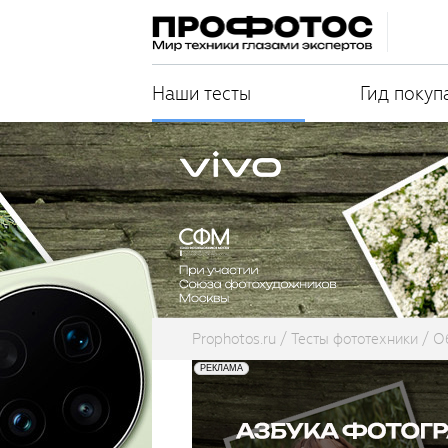
Наши тесты
Гид покуп
Prophotos.ru
Тесты фототехники
О