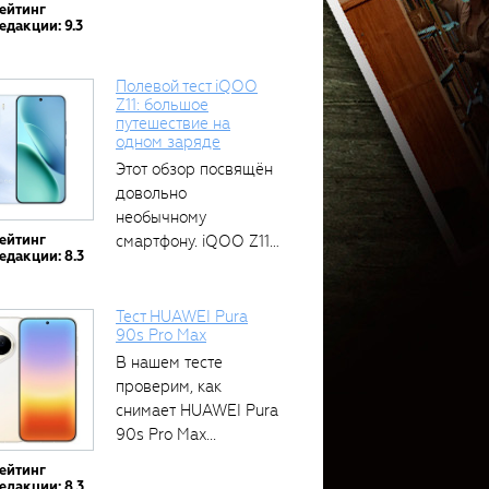
ейтинг
едакции: 9.3
Полевой тест iQOO
Z11: большое
путешествие на
одном заряде
Этот обзор посвящён
довольно
необычному
ейтинг
смартфону. iQOO Z11
едакции: 8.3
оснащён встроенным
аккумулятором...
Тест HUAWEI Pura
90s Pro Max
В нашем тесте
проверим, как
снимает HUAWEI Pura
90s Pro Max...
ейтинг
едакции: 8.3