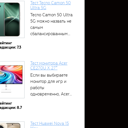
Тест Tecno Camon 50
Ultra 5G
Tecno Camon 50 Ultra
5G можно назвать не
самым
сбалансированным
устройством....
ейтинг
едакции: 7.3
Тест монитора Acer
CE270U X 27″
Если вы выбираете
монитор для игр и
работы
одновременно, Acer
CE270U...
ейтинг
едакции: 8.7
Тест Huawei Nova 15