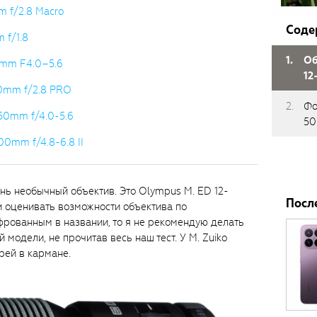
m f/2.8 Macro
Соде
 f/1.8
Об
18mm F4.0–5.6
12
40mm f/2.8 PRO
Фо
150mm f/4.0-5.6
50
00mm f/4.8-6.8 II
ень необычный объектив. Это Olympus M. ED 12-
Посл
и оценивать возможности объектива по
рованным в названии, то я не рекомендую делать
модели, не прочитав весь наш тест. У M. Zuiko
рей в кармане.