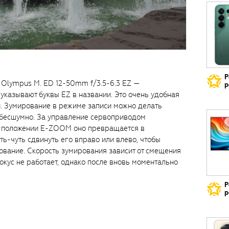
Р
 Olympus M. ED 12-50mm f/3.5-6.3 EZ —
р
указывают буквы EZ в названии. Это очень удобная
. Зумирование в режиме записи можно делать
 бесшумно. За управление сервоприводом
 В положении E-ZOOM оно превращается в
ть-чуть сдвинуть его вправо или влево, чтобы
ование. Скорость зумирования зависит от смещения
окус не работает, однако после вновь моментально
Р
р