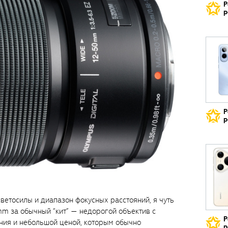
Р
р
Р
р
ветосилы и диапазон фокусных расстояний, я чуть
50mm за обычный “кит” — недорогой объектив с
Р
ия и небольшой ценой, которым обычно
р