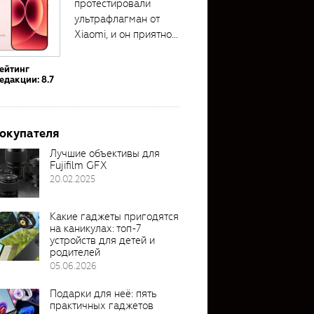
протестировали
ультрафлагман от
Xiaomi, и он приятно
удивил своими...
ейтинг
едакции: 8.7
покупателя
Лучшие объективы для
Fujifilm GFX
20.02.2025
Какие гаджеты пригодятся
на каникулах: топ-7
устройств для детей и
родителей
05.06.2026
Подарки для неё: пять
практичных гаджетов