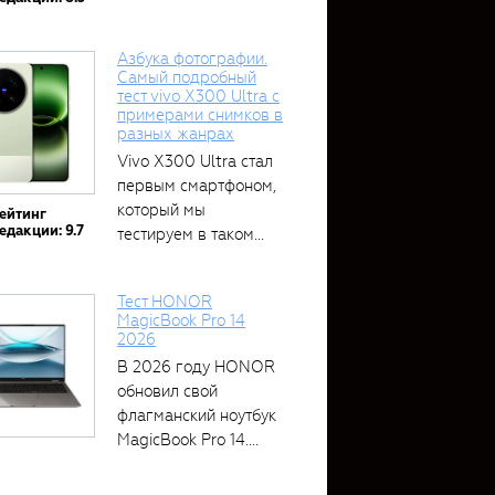
Азбука фотографии.
Самый подробный
тест vivo X300 Ultra с
примерами снимков в
разных жанрах
Vivo X300 Ultra стал
первым смартфоном,
который мы
ейтинг
едакции: 9.7
тестируем в таком...
Тест HONOR
MagicBook Pro 14
2026
В 2026 году HONOR
обновил свой
флагманский ноутбук
MagicBook Pro 14....