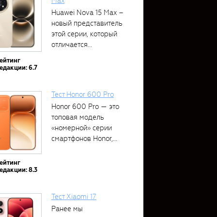
Max
Huawei Nova 15 Max –
новый представитель
этой серии, который
отличается...
ейтинг
едакции: 6.7
Тест Honor 600 Pro
Honor 600 Pro — это
топовая модель
«номерной» серии
смартфонов Honor,...
ейтинг
едакции: 8.3
Тест Xiaomi 17
Ранее мы