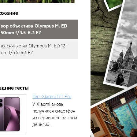
ржание
зор объектива Olympus M. ED
-50mm f/3.5-6.3 EZ
то, снятые на Olympus M. ED 12-
mm f/3.5-6.3 EZ
едние тесты
Тест Xiaomi 17T Pro
У Xiaomi вновь
получился смартфон
из серии «топ за свои
деньги»....