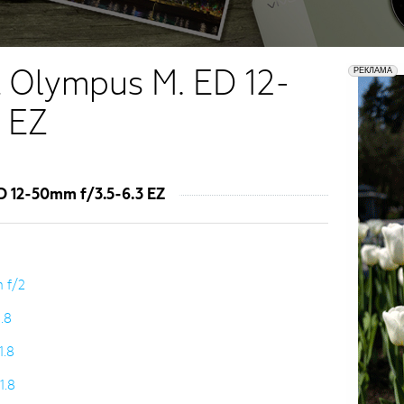
 Olympus M. ED 12-
 EZ
 12-50mm f/3.5-6.3 EZ
 f/2
.8
1.8
1.8