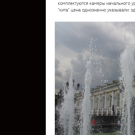
комплектуются камеры начального у
“кита” цена однозначно указывали: зд