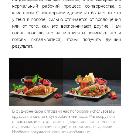
нормальный рабочий процесс со-творчества с
клиентами. С некоторыми идеями так бывает: то, что
у тебя в голове, сильно отличается от воплощения
или от того, как это воспринимают другие. Нам
очень повезло, что наши клиенты понимают это и
готовы вкладываться, чтобы получить лучший
результат.
В фуд-зоне сыра с ягодами нас попросили использовать
круассан и сделать суперобильный кадр. Мы покрутили
с заказчиками этот сюжет (переставляли и меняли
отдельные части композиции) и стали искать дальше...
Изобилие получалось слишком изобильным.