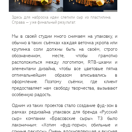
Здесь для наброска идеи слепили сыр из пластилина.
Справа — уже финальный результат.
Мы в своей студии много снимаем на упаковку, и
обычно в таких съëмках каждая веточка укропа или
крупинка соли должны быть на своëм, строго
обозначенном, месте, чтобы грамотно
расположиться между логотипом, RTB-шками и
элементами дизайна, чтобы все цветовые пятна
оптимальнейшим образом вписывались в
оформление. Поэтому съёмки, где клиент
предоставляет нам свободу творчества, вызывают
особенную радость.
Одним из таких проектов стало создание фуд-зон в
рамках редизайна упаковок для бренда «Русский
сыр» компании «Брасовские сыры». ТЗ было
лаконичным: «Хотим «фуд-порно», обильные и
сочные ракурсы». Очень вдохновляющая и вкусная