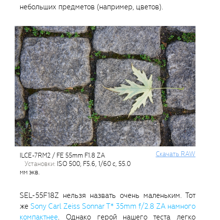
небольших предметов (например, цветов).
Cкачать RAW
ILCE-7RM2 / FE 55mm F1.8 ZA
установки:
ISO 500, F5.6, 1/60 с, 55.0
мм экв.
SEL-55F18Z нельзя назвать очень маленьким. Тот
же
Sony Carl Zeiss Sonnar T* 35mm f/2.8 ZA намного
компактнее
. Однако герой нашего теста легко