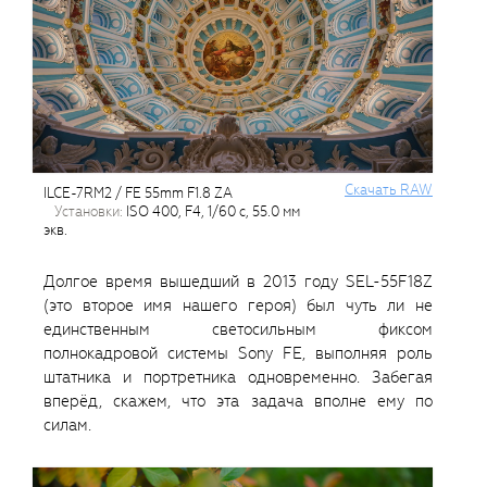
Cкачать RAW
ILCE-7RM2 / FE 55mm F1.8 ZA
установки:
ISO 400, F4, 1/60 с, 55.0 мм
экв.
Долгое время вышедший в 2013 году SEL-55F18Z
(это второе имя нашего героя) был чуть ли не
единственным светосильным фиксом
полнокадровой системы Sony FE, выполняя роль
штатника и портретника одновременно. Забегая
вперёд, скажем, что эта задача вполне ему по
силам.