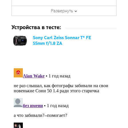
занимается тестированием
фотооборудования с 2007 года.
Развернуть
Является автором ряда обучающих
курсов в
Fotoshkola.net
.
Устройства в тесте:
Sony Carl Zeiss Sonnar T* FE
55mm f/1.8 ZA