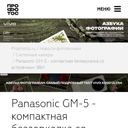
МЕНЮ
Prophotos.ru
Новости фототехники
Системные камеры
Panasonic GM-5 - компактная беззеркалка со
встроенным ЭВИ
Panasonic GM-5 -
компактная