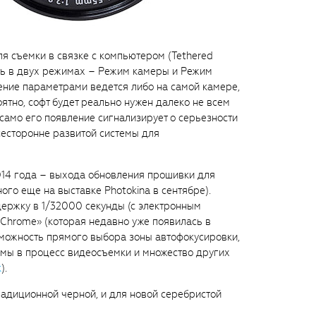
ля съемки в связке с компьютером (Tethered
ать в двух режимах – Режим камеры и Режим
ение параметрами ведется либо на самой камере,
ятно, софт будет реально нужен далеко не всем
 само его появление сигнализирует о серьезности
сесторонне развитой системы для
014 года – выхода обновления прошивки для
ного еще на выставке Photokina в сентябре).
ержку в 1/32000 секунды (с электронным
 Chrome» (которая недавно уже появилась в
зможность прямого выбора зоны автофокусировки,
мы в процесс видеосъемки и множество других
к
).
радиционной черной, и для новой серебристой