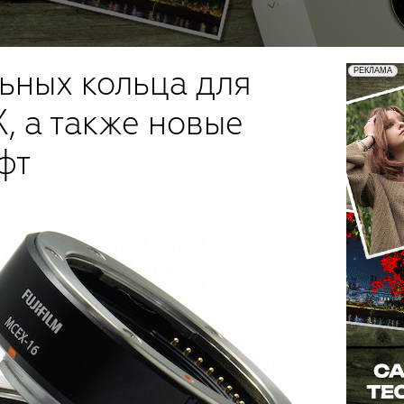
ьных кольца для
X, а также новые
фт