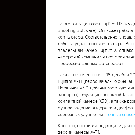
Также выпущен софт Fujifilm HX-V5 д
Shooting Software). Он может работ
компьютера. Соответственно, управл
либо на удаленном компьютере. Веро
владельцам камер Fujifilm X, однако
намерений компании в построении в
профессиональных фотографов.
Также назначен срок – 18 декабря 2
Fujifilm X-T1 (первоначально обещан
Прошивка v3.0 добавит короткую выд
затвором), эмуляцию пленки «Classic
компактной камере X30), а также во
ручное задание выдержки и диафраг
серьезных улучшений (
полный списо
Конечно, прошивка подходит и для т
версии камеры X-T1.