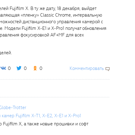
й Fujifilm X. В ту же дату, 18 декабря, выйдет
бавляющая «пленку» Classic Chrome, интервальную
зможностей дистанционного управления камерой с
Модели Fujifilm X-E1 и X-Pro1 получат обновления
правления фокусировкой AF+MF для всех
делей.
0
0
0
Комментировать
Globe-Trotter
мер Fujifilm X-T1, X-E2, X-E1 и X-Pro1
Fujifilm X, а также новые прошивки и софт