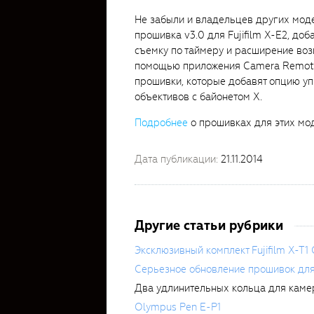
Не забыли и владельцев других моделе
прошивка v3.0 для Fujifilm X-E2, до
съемку по таймеру и расширение во
помощью приложения Camera Remote. 
прошивки, которые добавят опцию у
объективов с байонетом Х.
Подробнее
о прошивках для этих мо
Дата публикации:
21.11.2014
Другие статьи рубрики
Эксклюзивный комплект Fujifilm X-T1 
Серьезное обновление прошивок для ка
Два удлинительных кольца для камер 
Olympus Pen E-P1