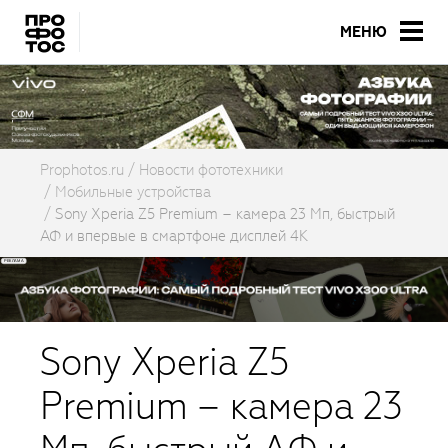
МЕНЮ
Prophotos.ru
Новости фототехники
Мобильные устройства
Sony Xperia Z5 Premium – камера 23 Мп, быстрый
АФ и впервые в смартфоне дисплей 4К
Sony Xperia Z5
Premium – камера 23