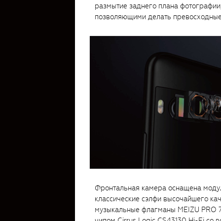
размытие заднего плана фотографии,
позволяющими делать превосходные
Фронтальная камера оснащена модуле
классические сэлфи высочайшего кач
музыкальные флагманы MEIZU PRO 7
чипом Cirrus Logic CS43130 Hi-Fi с