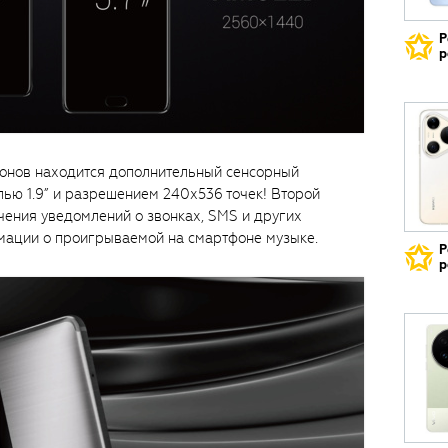
Р
р
фонов находится дополнительный сенсорный
ью 1.9” и разрешением 240х536 точек! Второй
учения уведомлений о звонках, SMS и других
рмации о проигрываемой на смартфоне музыке.
Р
р