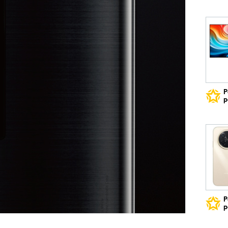
Р
р
Р
р