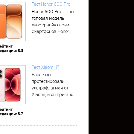
Тест Honor 600 Pro
Honor 600 Pro — это
топовая модель
«номерной» серии
смартфонов Honor,...
ейтинг
едакции: 8.3
Тест Xiaomi 17
Ранее мы
протестировали
ультрафлагман от
Xiaomi, и он приятно
удивил своими...
ейтинг
едакции: 8.7