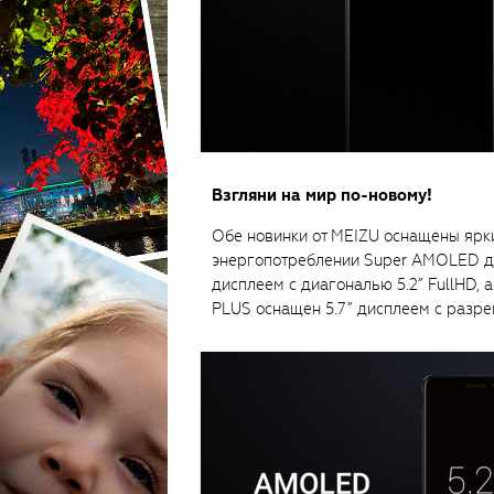
Взгляни на мир по-новому!
Обе новинки от MEIZU оснащены ярк
энергопотреблении Super AMOLED д
дисплеем с диагональю 5.2” FullHD,
PLUS оснащен 5.7” дисплеем с разре