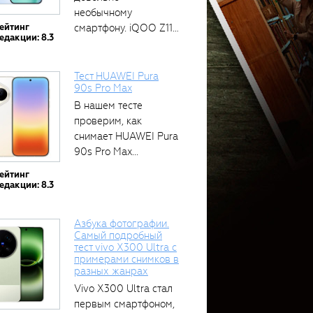
необычному
ейтинг
смартфону. iQOO Z11
едакции: 8.3
оснащён встроенным
аккумулятором...
Тест HUAWEI Pura
90s Pro Max
В нашем тесте
проверим, как
снимает HUAWEI Pura
90s Pro Max...
ейтинг
едакции: 8.3
Азбука фотографии.
Самый подробный
тест vivo X300 Ultra с
примерами снимков в
разных жанрах
Vivo X300 Ultra стал
первым смартфоном,