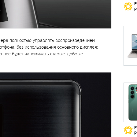
Р
р
еера полностью управлять воспроизведением
ртфона, без использования основного дисплея:
сплее будет напоминать старые-добрые
Р
р