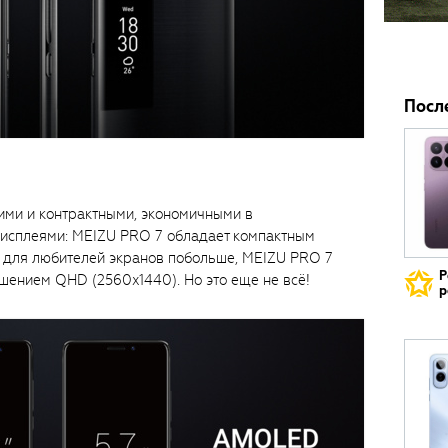
Посл
ими и контрактными, экономичными в
исплеями: MEIZU PRO 7 обладает компактным
 а для любителей экранов побольше, MEIZU PRO 7
Р
шением QHD (2560x1440). Но это еще не всё!
р