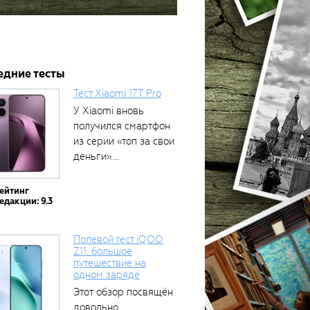
едние тесты
Тест Xiaomi 17T Pro
У Xiaomi вновь
получился смартфон
из серии «топ за свои
деньги»....
ейтинг
едакции: 9.3
Полевой тест iQOO
Z11: большое
путешествие на
одном заряде
Этот обзор посвящён
довольно