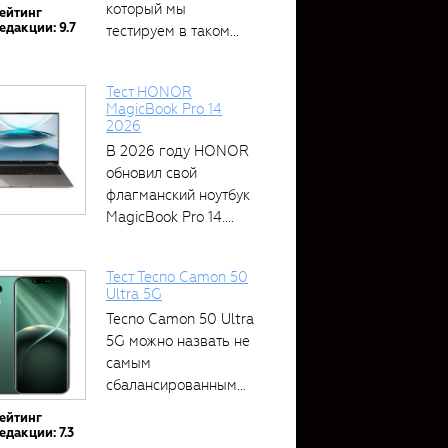
который мы
ейтинг
едакции: 9.7
тестируем в таком...
Тест HONOR
MagicBook Pro 14
2026
В 2026 году HONOR
обновил свой
флагманский ноутбук
MagicBook Pro 14....
Тест Tecno Camon 50
Ultra 5G
Tecno Camon 50 Ultra
5G можно назвать не
самым
сбалансированным
устройством....
ейтинг
едакции: 7.3