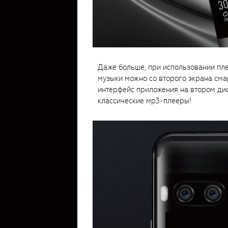
Даже больше, при использовании пл
музыки можно со второго экрана сма
интерфейс приложения на втором ди
классические мр3-плееры!