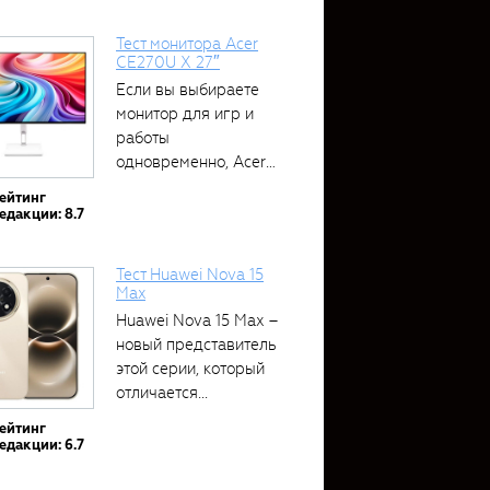
Тест монитора Acer
CE270U X 27″
Если вы выбираете
монитор для игр и
работы
одновременно, Acer
CE270U...
ейтинг
едакции: 8.7
Тест Huawei Nova 15
Max
Huawei Nova 15 Max –
новый представитель
этой серии, который
отличается...
ейтинг
едакции: 6.7