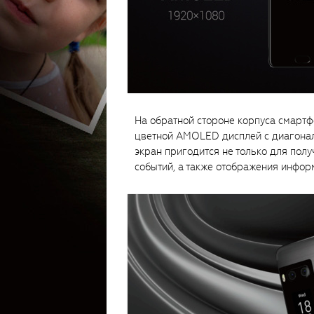
На обратной стороне корпуса смарт
цветной AMOLED дисплей с диагонал
экран пригодится не только для пол
событий, а также отображения инфо