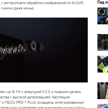
Гид 
 с алгоритмами обработки изображений от ArcSoft,
 снимки даже ночью.
м на 16 Мп с апертурой f/2.0 и позволит делать
ества с высокой детализацией. Настоящие
 и MEIZU PRO 7 PLUS оснащены интегрированным
о встроенным усилителем для максимально мощного и