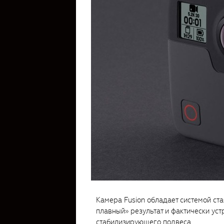
Камера Fusion обладает системой с
плавный» результат и фактически у
стабилизирующего подвеса.