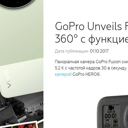
GoPro Unveils 
360° с функци
Дата публикации:
01.10.2017
Панорамная камера GoPro Fusion сн
5.2 К с частотой кадров 30 в секунд
камерой
GoPro HERO6.