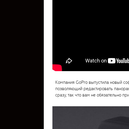
Компания GoPro выпустила новый соф
позволяющий редактировать панорам
сразу, так что вам не обязательно 