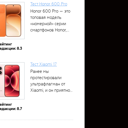
Тест Honor 600 Pro
Honor 600 Pro — это
топовая модель
«номерной» серии
смартфонов Honor,...
ейтинг
едакции: 8.3
Тест Xiaomi 17
Ранее мы
протестировали
ультрафлагман от
Xiaomi, и он приятно
удивил своими...
ейтинг
едакции: 8.7