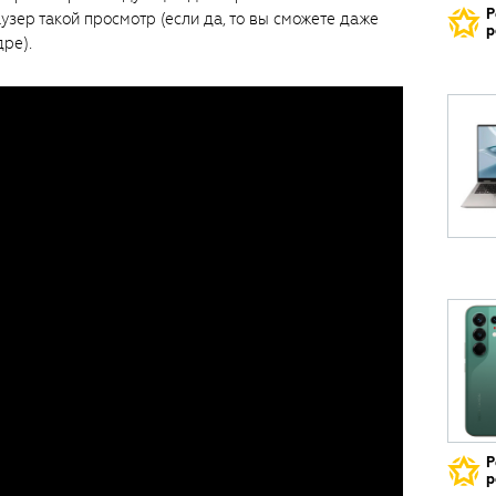
Р
зер такой просмотр (если да, то вы сможете даже
р
ре).
Р
р