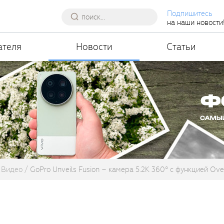
Подпишитесь
на наши новости
ателя
Новости
Статьи
Видео
GoPro Unveils Fusion – камера 5.2K 360° с функцией Ov