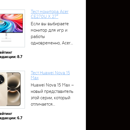
Тест монитора Acer
CE270U X 27″
Если вы выбираете
монитор для игр и
работы
одновременно, Acer
CE270U...
ейтинг
едакции: 8.7
Тест Huawei Nova 15
Max
Huawei Nova 15 Max –
новый представитель
этой серии, который
отличается...
ейтинг
едакции: 6.7