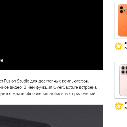
Р
р
т Fusion Studio для десктопных компьютеров,
ное видео. В нём функция OverCapture встроена
придется ждать обновления мобильных приложений.
Р
р