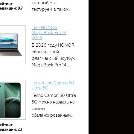
который мы
ейтинг
едакции: 9.7
тестируем в таком...
Тест HONOR
MagicBook Pro 14
2026
В 2026 году HONOR
обновил свой
флагманский ноутбук
MagicBook Pro 14....
Тест Tecno Camon 50
Ultra 5G
Tecno Camon 50 Ultra
5G можно назвать не
самым
сбалансированным
устройством....
ейтинг
едакции: 7.3