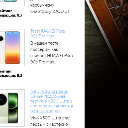
необычному
ейтинг
смартфону. iQOO Z11
едакции: 8.3
оснащён встроенным
аккумулятором...
Тест HUAWEI Pura
90s Pro Max
В нашем тесте
проверим, как
снимает HUAWEI Pura
90s Pro Max...
ейтинг
едакции: 8.3
Азбука фотографии.
Самый подробный
тест vivo X300 Ultra с
примерами снимков в
разных жанрах
Vivo X300 Ultra стал
первым смартфоном,