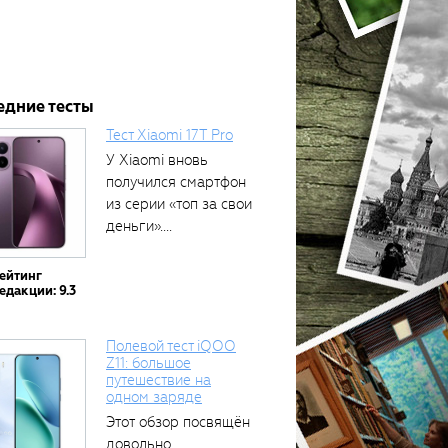
едние тесты
Тест Xiaomi 17T Pro
У Xiaomi вновь
получился смартфон
из серии «топ за свои
деньги»....
ейтинг
едакции: 9.3
Полевой тест iQOO
Z11: большое
путешествие на
одном заряде
Этот обзор посвящён
довольно