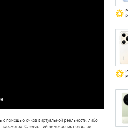
Р
р
Р
р
ь с помощью очков виртуальной реальности, либо
 просмотра. Следующий демо-ролик позволяет