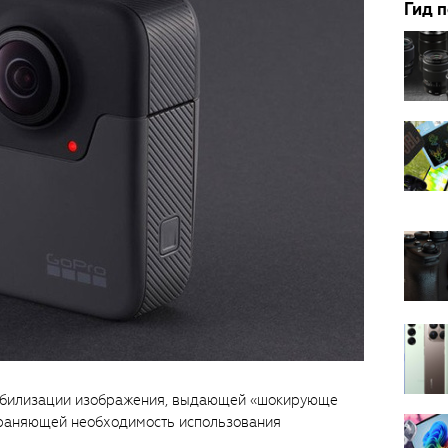
Гид 
табилизации изображения, выдающей «шокирующе
страняющей необходимость использования