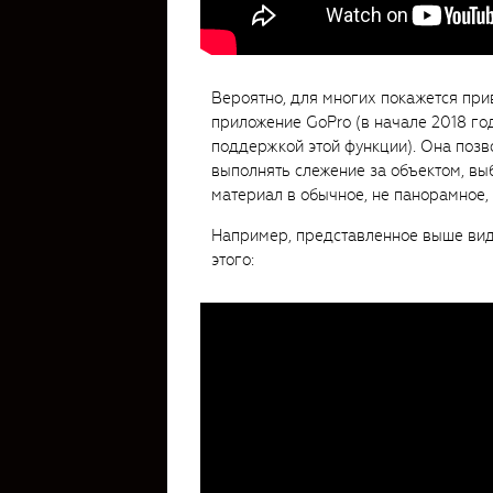
Вероятно, для многих покажется при
приложение GoPro (в начале 2018 год
поддержкой этой функции). Она позв
выполнять слежение за объектом, вы
материал в обычное, не панорамное,
Например, представленное выше вид
этого: