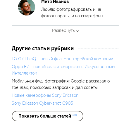
Митя Иванов
Люблю фотографировать и на
фотоаппараты, и на смартфоны.
Ведь лучшая камера - это та,
Автор курсов и эксперт
которая всегда с собой.
Развернуть
Fotoshkola.net
Другие статьи рубрики
LG G7 ThinQ - новый флагман корейской компании
Oppo F7 - новый селфи-смартфон с Искусственным
Интеллектом
Мобильная фуд-фотография: Google рассказал о
трендах, поисковых запросах и дал советы
Новые камерофоны Sony Ericsson
Sony Ericsson Cyber-shot C905
Показать больше статей
288