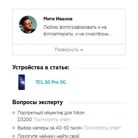
Митя Иванов
Люблю фотографировать и на
фотоаппараты, и на смартфоны.
Ведь лучшая камера - это та,
Автор курсов и эксперт
которая всегда с собой.
Развернуть
Fotoshkola.net
Устройства в статье:
TCL 20 Pro 5G
Вопросы эксперту
Портретный объектив для Nikon
D3200
Посмотреть ответ
Выбор камеры за 40-50 тысяч
Посмотреть ответ
Помогите чайнику найти свой