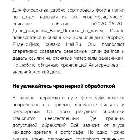
Для фотоархива удобно сортировать фото в папки
по датам, называя их так: «год-месяц-число-
описание события» («2020-06-20-
День_рождения_Вани_Петрова_на_даче»). Можно
пользоваться и облачными хранилищами: Dropbox,
Яндекс.Диск, облако Mail.Ru. Они позволяют
оперативно создавать резервные копии файлов и
давать ссылки на отснятые материалы заказчикам.
Не любите облачные хранилища? Альтернатива —
внешний жёсткий диск.
Не увлекайтесь чрезмерной обработкой
В начале творческого пути фотографу хочется
попробовать все приёмы, доступные фильтры и
регулировки. От этого результат обработки
становится неестественным. Где границы
допустимой обработки? Всё зависит от вкуса
каждого зрителя и фотографа. Но одно можно
сказать точно: откровенно «перефотошопленные»