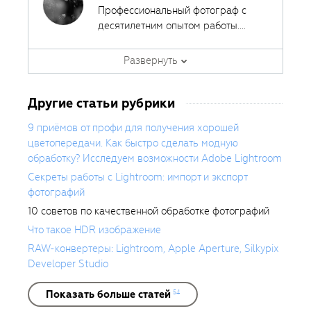
Профессиональный фотограф с
десятилетним опытом работы.
Шесть лет занимается
преподавательской деятельностью.
Развернуть
По образованию журналист, автор
курсов и обучающих статей по
Другие статьи рубрики
фотографии. Сфера интересов —
пейзажная, предметная,
9 приёмов от профи для получения хорошей
портретная фотография.
цветопередачи. Как быстро сделать модную
обработку? Исследуем возможности Adobe Lightroom
Секреты работы с Lightroom: импорт и экспорт
фотографий
10 советов по качественной обработке фотографий
Что такое HDR изображение
RAW-конвертеры: Lightroom, Apple Aperture, Silkypix
Developer Studio
Показать больше статей
54