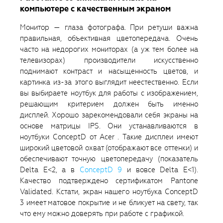
компьютере с качественным экраном
Монитор — глаза фотографа. При ретуши важна
правильная, объективная цветопередача. Очень
часто на недорогих мониторах (а уж тем более на
телевизорах) производители искусственно
поднимают контраст и насыщенность цветов, и
картинка из-за этого выглядит неестественно. Если
вы выбираете ноутбук для работы с изображением,
решающим критерием должен быть именно
дисплей. Хорошо зарекомендовали себя экраны на
основе матрицы IPS. Они устанавливаются в
ноутбуки ConceptD от Acer . Такие дисплеи имеют
широкий цветовой охват (отображают все оттенки) и
обеспечивают точную цветопередачу (показатель
Delta Е<2, а в
ConceptD 9
и вовсе Delta E<1).
Качество подтверждено сертификатом Pantone
Validated. Кстати, экран нашего ноутбука ConceptD
3 имеет матовое покрытие и не бликует на свету, так
что ему можно доверять при работе с графикой.