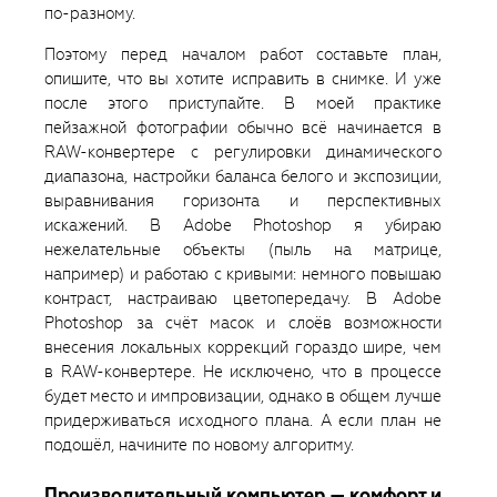
по-разному.
Поэтому перед началом работ составьте план,
опишите, что вы хотите исправить в снимке. И уже
после этого приступайте. В моей практике
пейзажной фотографии обычно всё начинается в
RAW-конвертере с регулировки динамического
диапазона, настройки баланса белого и экспозиции,
выравнивания горизонта и перспективных
искажений. В Adobe Photoshop я убираю
нежелательные объекты (пыль на матрице,
например) и работаю с кривыми: немного повышаю
контраст, настраиваю цветопередачу. В Adobe
Photoshop за счёт масок и слоёв возможности
внесения локальных коррекций гораздо шире, чем
в RAW-конвертере. Не исключено, что в процессе
будет место и импровизации, однако в общем лучше
придерживаться исходного плана. А если план не
подошёл, начините по новому алгоритму.
Производительный компьютер — комфорт и