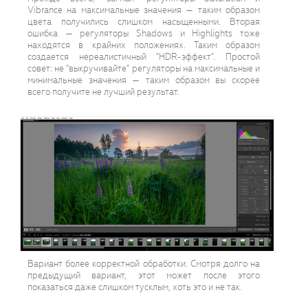
Vibrance на максимальные значения — таким образом
цвета получились слишком насыщенными. Вторая
ошибка — регуляторы Shadows и Highlights тоже
находятся в крайних положениях. Таким образом
создается нереалистичный “HDR-эффект”. Простой
совет: не “выкручивайте” регуляторы на максимальные и
минимальные значения — таким образом вы скорее
всего получите не лучший результат.
Вариант более корректной обработки. Смотря долго на
предыдущий вариант, этот может после этого
показаться даже слишком тусклым, хоть это и не так.