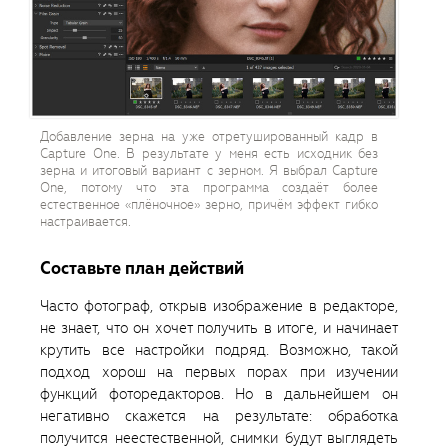
Добавление зерна на уже отретушированный кадр в
Capture One. В результате у меня есть исходник без
зерна и итоговый вариант с зерном. Я выбрал Capture
One, потому что эта программа создаёт более
естественное «плёночное» зерно, причём эффект гибко
настраивается.
Составьте план действий
Часто фотограф, открыв изображение в редакторе,
не знает, что он хочет получить в итоге, и начинает
крутить все настройки подряд. Возможно, такой
подход хорош на первых порах при изучении
функций фоторедакторов. Но в дальнейшем он
негативно скажется на результате: обработка
получится неестественной, снимки будут выглядеть