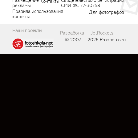
Размещение
Свидетельство о регистрации
Контакты
рекламы
СМИ ФС 77-30758
Правила использования
Для фотографов
контента
Наши проекты:
Разработка — JetRockets
© 2007 — 2026
Prophotos.ru