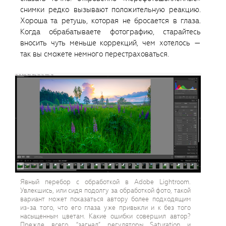
снимки редко вызывают положительную реакцию.
Хороша та ретушь, которая не бросается в глаза.
Когда обрабатываете фотографию, старайтесь
вносить чуть меньше коррекций, чем хотелось —
так вы сможете немного перестраховаться.
Явный перебор с обработкой в Adobe Lightroom.
Увлекшись, или сидя подолгу за обработкой фото, такой
вариант может показаться автору более подходящим
из-за того, что его глаза уже привыкли и к без того
насыщенным цветам. Какие ошибки совершил автор?
Прежде всего, “загнал” регуляторы Saturation и