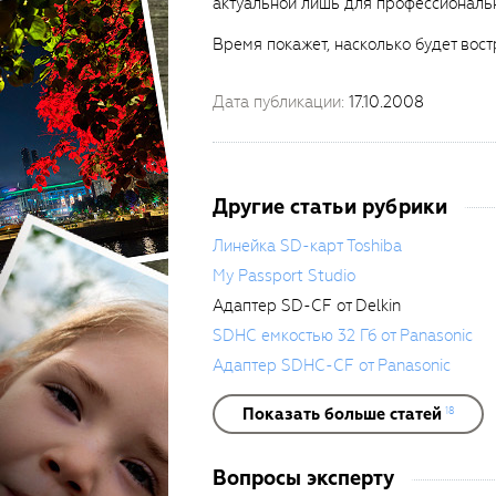
актуальной лишь для профессиональ
Время покажет, насколько будет вост
Дата публикации:
17.10.2008
Другие статьи рубрики
Линейка SD-карт Toshiba
My Passport Studio
Адаптер SD-CF от Delkin
SDHC емкостью 32 Гб от Panasonic
Адаптер SDHC-CF от Panasonic
Показать больше статей
18
Вопросы эксперту