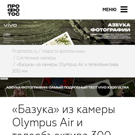
МЕНЮ
Prophotos.ru
Новости фототехники
Системные камеры
«Базука» из камеры Olympus Air и телеобъектива
300 мм
«Базука» из камеры
Olympus Air и