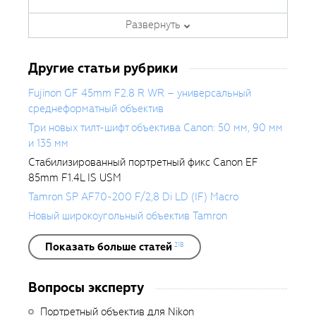
Сотрудничал с различными
печатными и интернет-изданиями,
Развернуть
за эти годы сделал около 400
обзоров фототехники.
Другие статьи рубрики
Fujinon GF 45mm F2.8 R WR – универсальный
среднеформатный объектив
Три новых тилт-шифт объектива Canon: 50 мм, 90 мм
и 135 мм
Стабилизированный портретный фикс Canon EF
85mm F1.4L IS USM
Tamron SP AF70-200 F/2,8 Di LD (IF) Macro
Новый широкоугольный объектив Tamron
Показать больше статей
218
Вопросы эксперту
Портретный объектив для Nikon