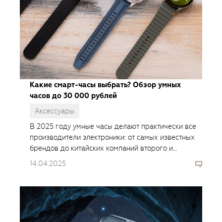
Какие смарт-часы выбрать? Обзор умных
часов до 30 000 рублей
Аксессуары
В 2025 году умные часы делают практически все
производители электроники: от самых известных
брендов до китайских компаний второго и
третьего эшелонов. Для этой подборки мы взяли
14.04.2025
на тест четыре устройства среднего ценового
сегмента. У них схожая функциональность: все
умеют измерять...