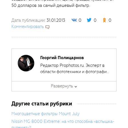
50 долларов за самый дешевый фильтр.
Дата публикации:
31.01.2013
0
0
0
Комментировать
Георгий Полицарнов
Редактор Prophotos.ru. Эксперт в
области фототехники и фотографии,
занимается тестированием
фотооборудования с 2007 года.
Развернуть
Является автором ряда обучающих
курсов в
Fotoshkola.net
.
Другие статьи рубрики
Многоцветные фильтры Mount July
Nissin MG 8000 Extreme: на что способна «вспышка-
пулемет»?