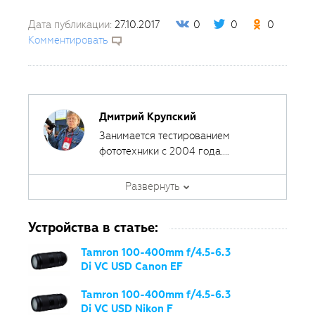
Дата публикации:
27.10.2017
0
0
0
Комментировать
Дмитрий Крупский
Занимается тестированием
фототехники с 2004 года.
Сотрудничал с различными
печатными и интернет-изданиями,
Развернуть
за эти годы сделал около 400
обзоров фототехники.
Устройства в статье:
Tamron 100-400mm f/4.5-6.3
Di VC USD Canon EF
Tamron 100-400mm f/4.5-6.3
Di VC USD Nikon F