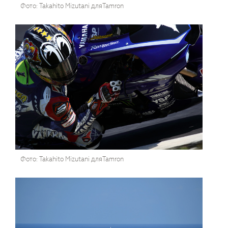
Фото: Takahito Mizutani дляTamron
Фото: Takahito Mizutani дляTamron