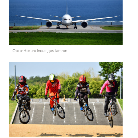
Фото: Rokuro Inoue дляTamron