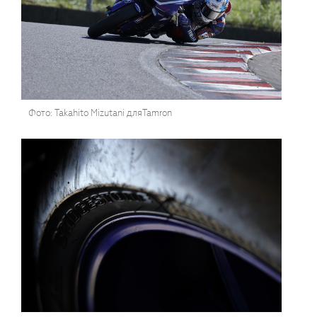
Фото: Takahito Mizutani дляTamron