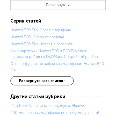
Автор курсов и эксперт
которая всегда с собой.
Развернуть
Fotoshkola.net
Серия статей
Huawei P20 Pro. Обзор смартфона
Huawei P20. Обзор смартфона
Huawei P20 Pro. Неделя с блогером
Как смартфоны Huawei P20 и P20 Pro стали
лидерами рейтинга DxOMark: Подробный разбор
Основы фуд-фотографии со смартфоном Huawei P20
Pro
Развернуть весь список
2
Другие статьи рубрики
Matebook 13 - ещё один ноутбук от Huawei
200 миллионов смартфонов по всему миру: новый