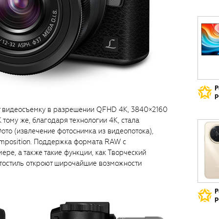
Р
р
видеосъемку в разрешении QFHD 4K, 3840×2160
К тому же, благодаря технологии 4K, стала
то (извлечение фотоснимка из видеопотока),
Composition. Поддержка формата RAW с
ре, а также такие функции, как Творческий
отостиль откроют широчайшие возможности
Р
р