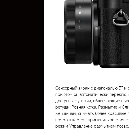
Сенсорный экран с диагональю 3″ и 
при этом он автоматически переключ
доступны функции, облегчающие съем
ретуши: Ровная кожа, Размытие и Сл
женщинам, снимать более красивые п
прямо в камере применить эстетиче
режим Управление размытием позволи