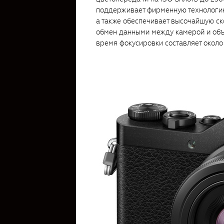
поддерживает фирменную технологию
а также обеспечивает высочайшую ск
обмен данными между камерой и объе
время фокусировки составляет около 