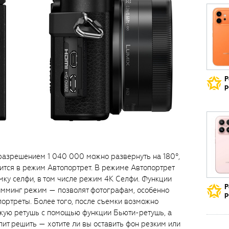
Р
р
разрешением 1 040 000 можно развернуть на 180°,
ится в режим Автопортрет. В режиме Автопортрет
ку селфи, в том числе режим 4K Селфи. Функции
Р
имминг режим — позволят фотографам, особенно
р
ортреты. Более того, после съемки возможно
скую ретушь с помощью функции Бьюти-ретушь, а
т решить — хотите ли вы оставить фон резким или