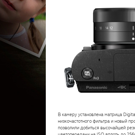
В камеру установлена матрица Digit
низкочастотного фильтра и новый пр
позволили добиться высочайшей рез
цветопередачи на ISO вплоть до 256