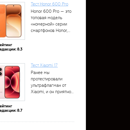
Тест Honor 600 Pro
Honor 600 Pro — это
топовая модель
«номерной» серии
смартфонов Honor,...
ейтинг
едакции: 8.3
Тест Xiaomi 17
Ранее мы
протестировали
ультрафлагман от
Xiaomi, и он приятно
удивил своими...
ейтинг
едакции: 8.7