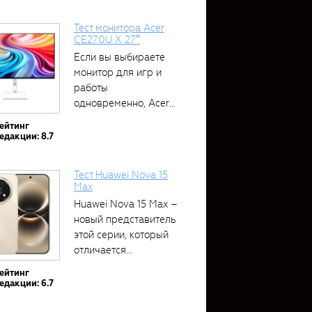
Тест монитора Acer
CE270U X 27″
Если вы выбираете
монитор для игр и
работы
одновременно, Acer
CE270U...
ейтинг
едакции: 8.7
Тест Huawei Nova 15
Max
Huawei Nova 15 Max –
новый представитель
этой серии, который
отличается...
ейтинг
едакции: 6.7