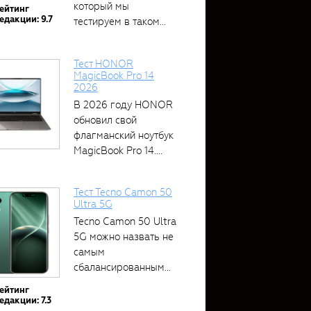
который мы
ейтинг
едакции: 9.7
тестируем в таком...
Тест HONOR
MagicBook Pro 14
2026
В 2026 году HONOR
обновил свой
флагманский ноутбук
MagicBook Pro 14....
Тест Tecno Camon 50
Ultra 5G
Tecno Camon 50 Ultra
5G можно назвать не
самым
сбалансированным
устройством....
ейтинг
едакции: 7.3