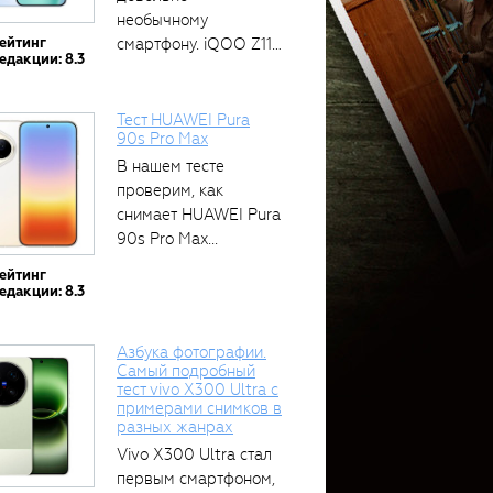
необычному
ейтинг
смартфону. iQOO Z11
едакции: 8.3
оснащён встроенным
аккумулятором...
Тест HUAWEI Pura
90s Pro Max
В нашем тесте
проверим, как
снимает HUAWEI Pura
90s Pro Max...
ейтинг
едакции: 8.3
Азбука фотографии.
Самый подробный
тест vivo X300 Ultra с
примерами снимков в
разных жанрах
Vivo X300 Ultra стал
первым смартфоном,