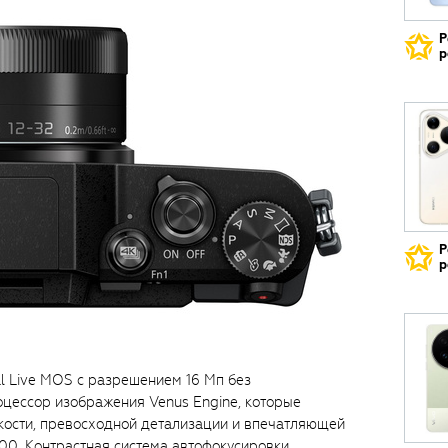
Р
р
Р
р
al Live MOS с разрешением 16 Мп без
оцессор изображения Venus Engine, которые
кости, превосходной детализации и впечатляющей
00. Контрастная система автофокусировки