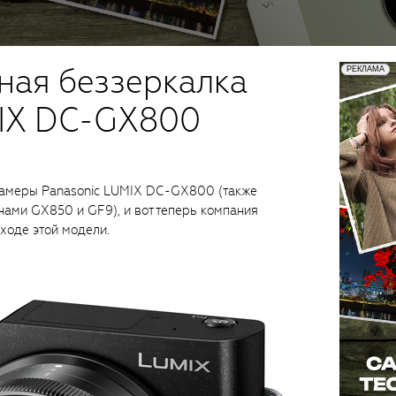
ная беззеркалка
MIX DC-GX800
амеры Panasonic LUMIX DC-GX800 (также
нами GX850 и GF9), и вот теперь компания
ходе этой модели.