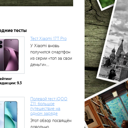
едние тесты
Тест Xiaomi 17T Pro
У Xiaomi вновь
получился смартфон
из серии «топ за свои
деньги»....
ейтинг
едакции: 9.3
Полевой тест iQOO
Z11: большое
путешествие на
одном заряде
Этот обзор посвящён
довольно