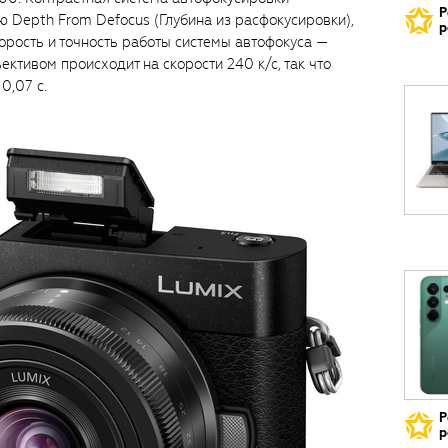
Р
 Depth From Defocus (Глубина из расфокусировки),
р
орость и точность работы системы автофокуса —
ктивом происходит на скорости 240 к/с, так что
0,07 с.
Р
р