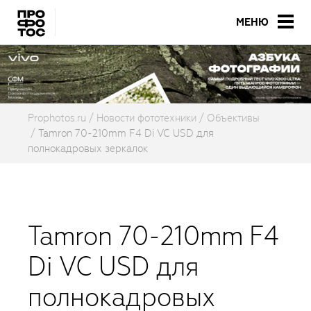
МЕНЮ
Prophotos.ru
Новости фототехники
Объективы
Tamron 70-210mm F4 Di VC USD для
полнокадровых зеркалок
Tamron 70-210mm F4
Di VC USD для
полнокадровых