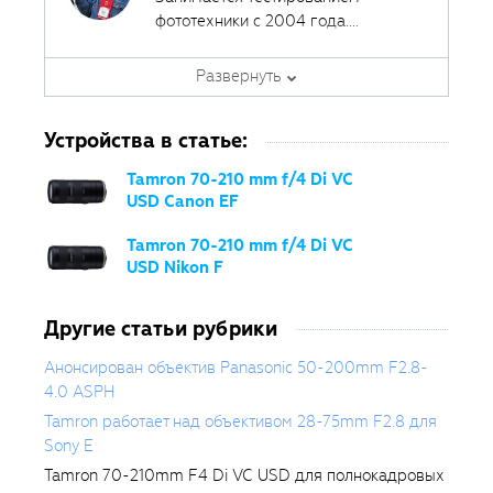
фототехники с 2004 года.
Сотрудничал с различными
печатными и интернет-изданиями,
Развернуть
за эти годы сделал около 400
обзоров фототехники.
Устройства в статье:
Tamron 70-210 mm f/4 Di VC
USD Canon EF
Tamron 70-210 mm f/4 Di VC
USD Nikon F
Другие статьи рубрики
Анонсирован объектив Panasonic 50-200mm F2.8-
4.0 ASPH
Tamron работает над объективом 28-75mm F2.8 для
Sony E
Tamron 70-210mm F4 Di VC USD для полнокадровых