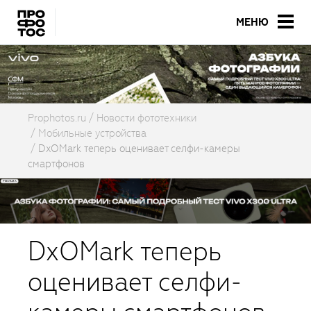
МЕНЮ
Prophotos.ru
Новости фототехники
Мобильные устройства
DxOMark теперь оценивает селфи-камеры
смартфонов
DxOMark теперь
оценивает селфи-