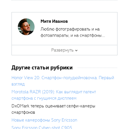
Митя Иванов
Люблю фотографировать и на
фотоаппараты, и на смартфоны.
Ведь лучшая камера - это та,
Автор курсов и эксперт
которая всегда с собой.
Развернуть
Fotoshkola.net
Другие статьи рубрики
Honor View 20: Смартфон-полудюймовочка. Первый
взгляд
Morotola RAZR (2019): Как выглядит патент
смартфона с гнущимся дисплеем
DxOMark теперь оценивает селфи-камеры
смартфонов
Новые камерофоны Sony Ericsson
Sony Ericsson Cyber-shot C905