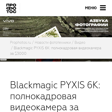
МЕНЮ
Prophotos.ru
Новости фототехники
Видео
Blackmagic PYXIS 6K: полнокадровая видеокамера
за $3000
Blackmagic PYXIS 6K:
полнокадровая
видеокамера за