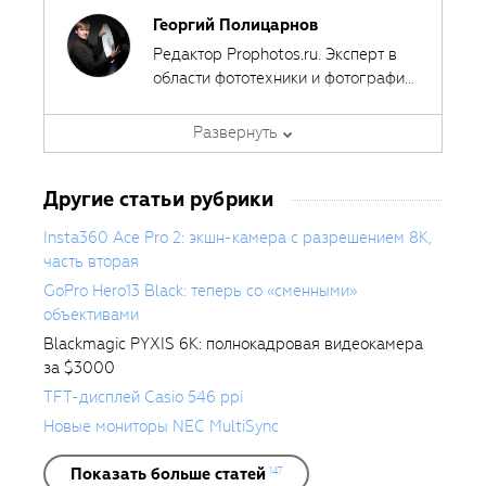
Георгий Полицарнов
Редактор Prophotos.ru. Эксперт в
области фототехники и фотографии,
занимается тестированием
фотооборудования с 2007 года.
Развернуть
Является автором ряда обучающих
курсов в
Fotoshkola.net
.
Другие статьи рубрики
Insta360 Ace Pro 2: экшн-камера с разрешением 8K,
часть вторая
GoPro Hero13 Black: теперь со «сменными»
объективами
Blackmagic PYXIS 6K: полнокадровая видеокамера
за $3000
TFT-дисплей Casio 546 ppi
Новые мониторы NEC MultiSync
Показать больше статей
147