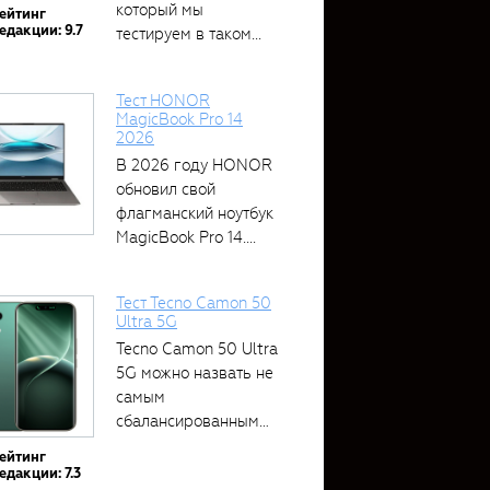
который мы
ейтинг
едакции: 9.7
тестируем в таком...
Тест HONOR
MagicBook Pro 14
2026
В 2026 году HONOR
обновил свой
флагманский ноутбук
MagicBook Pro 14....
Тест Tecno Camon 50
Ultra 5G
Tecno Camon 50 Ultra
5G можно назвать не
самым
сбалансированным
устройством....
ейтинг
едакции: 7.3