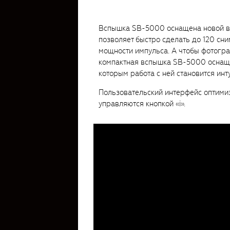
Вспышка SB-5000 оснащена новой вс
позволяет быстро сделать до 120 сн
мощности импульса. А чтобы фотогра
компактная вспышка SB-5000 оснащ
которым работа с ней становится инт
Пользовательский интерфейс оптими
управляются кнопкой «i».