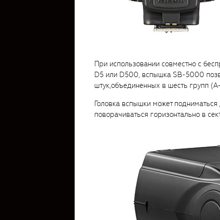
При использовании совместно с бе
D5 или D500, вспышка SB-5000 позв
штук,объединенных в шесть групп (A-
Головка вспышки может подниматься д
поворачиваться горизонтально в сект