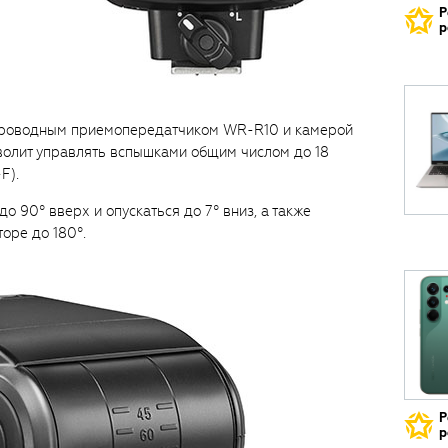
Р
р
спроводным приемопередатчиком WR-R10 и камерой
олит управлять вспышками общим числом до 18
F).
о 90° вверх и опускаться до 7° вниз, а также
оре до 180°.
Р
р