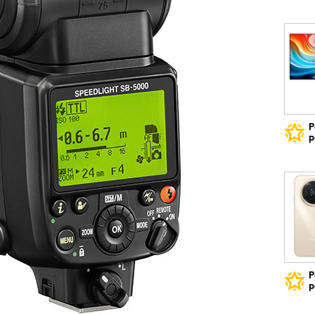
Р
р
Р
р