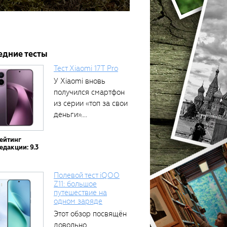
едние тесты
Тест Xiaomi 17T Pro
У Xiaomi вновь
получился смартфон
из серии «топ за свои
деньги»....
ейтинг
едакции: 9.3
Полевой тест iQOO
Z11: большое
путешествие на
одном заряде
Этот обзор посвящён
довольно