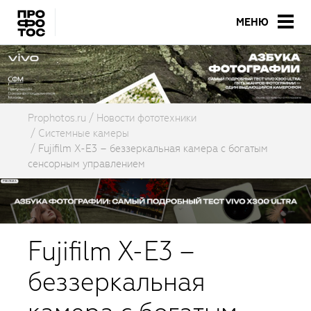
МЕНЮ
Prophotos.ru
Новости фототехники
Системные камеры
Fujifilm X-E3 – беззеркальная камера с богатым
сенсорным управлением
Fujifilm X-E3 –
беззеркальная