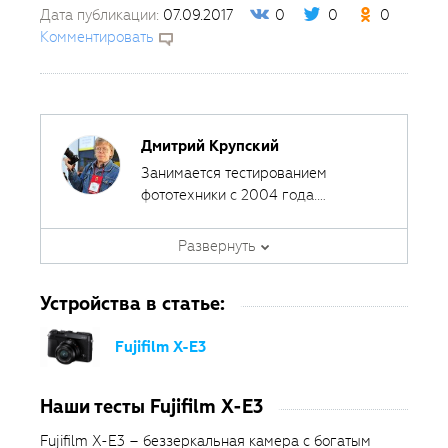
Дата публикации:
07.09.2017
0
0
0
Комментировать
Дмитрий Крупский
Занимается тестированием
фототехники с 2004 года.
Сотрудничал с различными
печатными и интернет-изданиями,
Развернуть
за эти годы сделал около 400
обзоров фототехники.
Устройства в статье:
Fujifilm X-E3
Наши тесты Fujifilm X-E3
Fujifilm X-E3 – беззеркальная камера с богатым