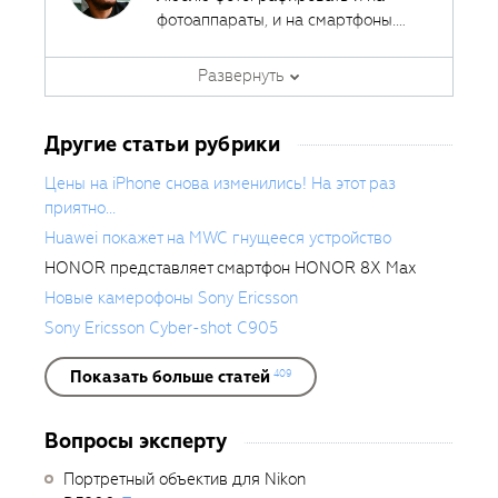
фотоаппараты, и на смартфоны.
Ведь лучшая камера - это та,
Автор курсов и эксперт
которая всегда с собой.
Развернуть
Fotoshkola.net
Другие статьи рубрики
Цены на iPhone снова изменились! На этот раз
приятно...
Huawei покажет на MWC гнущееся устройство
HONOR представляет смартфон HONOR 8X Max
Новые камерофоны Sony Ericsson
Sony Ericsson Cyber-shot C905
Показать больше статей
409
Вопросы эксперту
Портретный объектив для Nikon