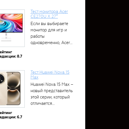
Тест монитора Acer
CE270U X 27″
Если вы выбираете
монитор для игр и
работы
одновременно, Acer
CE270U...
ейтинг
едакции: 8.7
Тест Huawei Nova 15
Max
Huawei Nova 15 Max –
новый представитель
этой серии, который
отличается...
ейтинг
едакции: 6.7