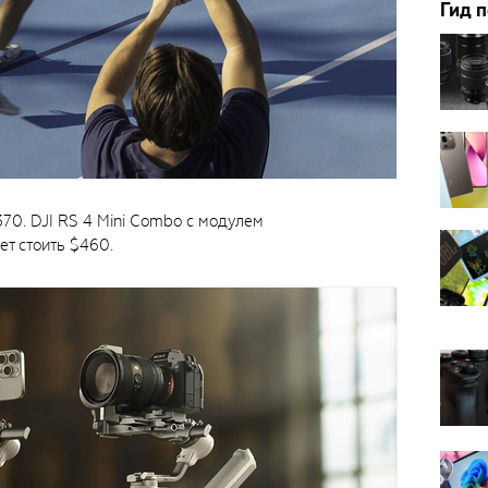
Гид 
$370. DJI RS 4 Mini Combo с модулем
ет стоить $460.