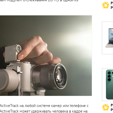
ным модулем отслеживания DJI RS в одной из
Р
р
ActiveTrack на любой системе камер или телефоне с
Р
р
ActiveTrack может удерживать человека в кадре на