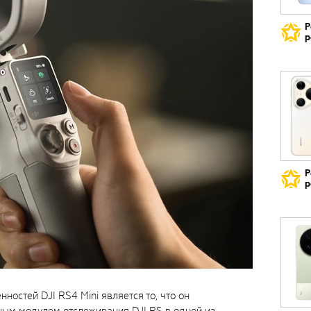
Р
р
Р
р
ностей DJI RS4 Mini является то, что он