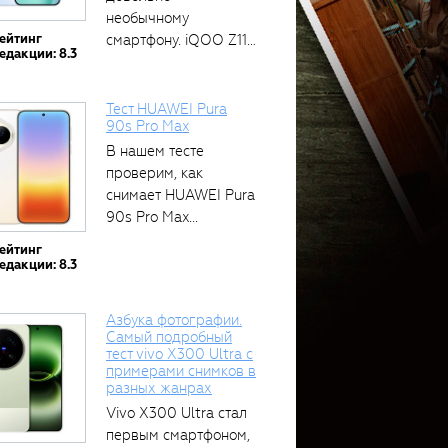
необычному
ейтинг
смартфону. iQOO Z11
едакции: 8.3
оснащён встроенным
аккумулятором...
Тест HUAWEI Pura
90s Pro Max
В нашем тесте
проверим, как
снимает HUAWEI Pura
90s Pro Max...
ейтинг
едакции: 8.3
Азбука фотографии.
Самый подробный
тест vivo X300 Ultra с
примерами снимков в
разных жанрах
Vivo X300 Ultra стал
первым смартфоном,