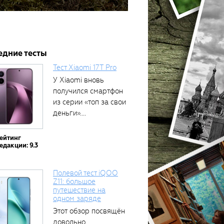
едние тесты
Тест Xiaomi 17T Pro
У Xiaomi вновь
получился смартфон
из серии «топ за свои
деньги»....
ейтинг
едакции: 9.3
Полевой тест iQOO
Z11: большое
путешествие на
одном заряде
Этот обзор посвящён
довольно