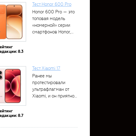
Тест Honor 600 Pro
Honor 600 Pro — это
топовая модель
«номерной» серии
смартфонов Honor,...
ейтинг
едакции: 8.3
Тест Xiaomi 17
Ранее мы
протестировали
ультрафлагман от
Xiaomi, и он приятно
удивил своими...
ейтинг
едакции: 8.7