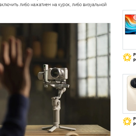
включить либо нажатием на курок, либо визуальной
Р
р
Р
р