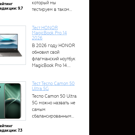
который мы
ейтинг
едакции: 9.7
тестируем в таком...
Тест HONOR
MagicBook Pro 14
2026
В 2026 году HONOR
обновил свой
флагманский ноутбук
MagicBook Pro 14....
Тест Tecno Camon 50
Ultra 5G
Tecno Camon 50 Ultra
5G можно назвать не
самым
сбалансированным
устройством....
ейтинг
едакции: 7.3