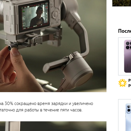
Посл
Р
р
 на 30% сокращено время зарядки и увеличено
аточно для работы в течение пяти часов.