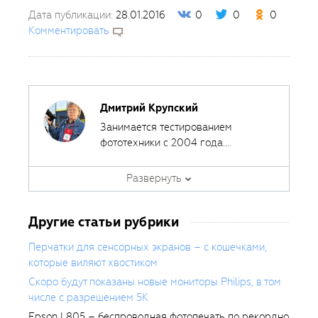
Дата публикации:
28.01.2016
0
0
0
Комментировать
Дмитрий Крупский
Занимается тестированием
фототехники с 2004 года.
Сотрудничал с различными
печатными и интернет-изданиями,
Развернуть
за эти годы сделал около 400
обзоров фототехники.
Другие статьи рубрики
Перчатки для сенсорных экранов – с кошечками,
которые виляют хвостиком
Скоро будут показаны новые мониторы Philips, в том
числе с разрешением 5К
Epson L805 – беспроводная фотопечать по рекордно