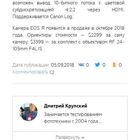
возможен вывод 10-битного потока с цветовой
субдискретизацией 4:2:2 через HDMI.
Поддерживается Canon Log.
Камера EOS R появится в продаже в октябре 2018
года. Ориентиры стоимости — $2299 за саму
камеру, $3399 — за комплект с объективом RF 24-
105mm F4L IS.
Дата публикации:
05.09.2018
0
0
0
Комментировать
Дмитрий Крупский
Занимается тестированием
фототехники с 2004 года.
Сотрудничал с различными
печатными и интернет-изданиями,
Развернуть