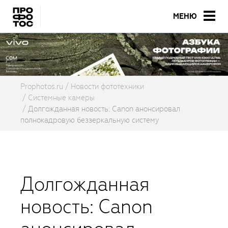
МЕНЮ
Prophotos.ru
Новости фототехники
Системные камеры
Долгожданная новость: Canon анонсировал
полнокадровую беззеркальную систему
Долгожданная
новость: Canon