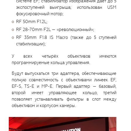
системе EF; стабилизатор изображения даёт до 5
экспоступеней выигрыша; использован USM
фокусировочный мотор;
RF 50mm F1.2L;
RF 28-70mm F2L — «революционный»;
RF 35mm F1.8 IS Macro (также до 5 ступеней
стабилизации);
У всех четырёх объективов имеются
программируемые кольца управления.
Будут выпускаться три адаптера, обеспечивающие
полную совместимость с объективами линеек EF,
EF-S, TS-E и MP-E. Первый адаптер — базовый,
второй имеет управляющее кольцо, третий
позволяет устанавливать фильтры в слот между
объективом и корпусом камеры.