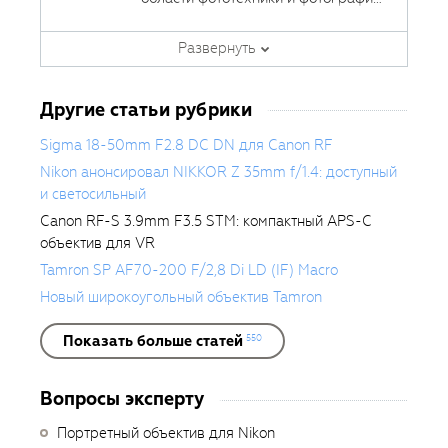
занимается тестированием
фотооборудования с 2007 года.
Развернуть
Является автором ряда обучающих
курсов в
Fotoshkola.net
.
Другие статьи рубрики
Sigma 18-50mm F2.8 DC DN для Canon RF
Nikon анонсировал NIKKOR Z 35mm f/1.4: доступный
и светосильный
Canon RF-S 3.9mm F3.5 STM: компактный APS-C
объектив для VR
Tamron SP AF70-200 F/2,8 Di LD (IF) Macro
Новый широкоугольный объектив Tamron
Показать больше статей
550
Вопросы эксперту
Портретный объектив для Nikon