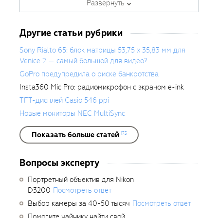
Развернуть
Является автором ряда обучающих
курсов в
Fotoshkola.net
.
Другие статьи рубрики
Sony Rialto 65: блок матрицы 53,75 x 35,83 мм для
Venice 2 — самый большой для видео?
GoPro предупредила о риске банкротства
Insta360 Mic Pro: радиомикрофон с экраном e-ink
TFT-дисплей Casio 546 ppi
Новые мониторы NEC MultiSync
Показать больше статей
173
Вопросы эксперту
Портретный объектив для Nikon
D3200
Посмотреть ответ
Выбор камеры за 40-50 тысяч
Посмотреть ответ
Помогите чайнику найти свой