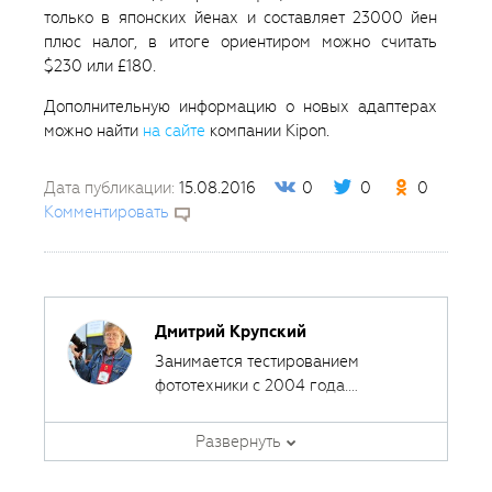
только в японских йенах и составляет 23000 йен
плюс налог, в итоге ориентиром можно считать
$230 или £180.
Дополнительную информацию о новых адаптерах
можно найти
на сайте
компании Kipon.
Дата публикации:
15.08.2016
0
0
0
Комментировать
Дмитрий Крупский
Занимается тестированием
фототехники с 2004 года.
Сотрудничал с различными
печатными и интернет-изданиями,
Развернуть
за эти годы сделал около 400
обзоров фототехники.