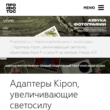
МЕНЮ
Prophotos.ru
Новости фототехники
Аксессуары
Адаптеры Kipon, увеличивающие светосилу
объективов Nikon F и Leica R на камерах Микро 4/3
Адаптеры Kipon,
увеличивающие
светосилу