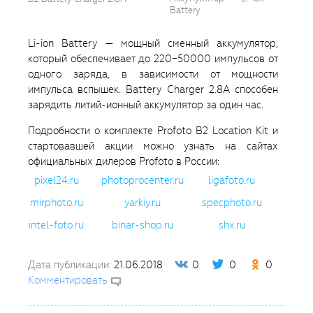
Battery
Li-ion Battery — мощный сменный аккумулятор,
который обеспечивает до 220−50000 импульсов от
одного заряда, в зависимости от мощности
импульса вспышек. Battery Charger 2.8A способен
зарядить литий-ионный аккумулятор за один час.
Подробности о комплекте Profoto B2 Location Kit и
стартовавшей акции можно узнать на сайтах
официальных дилеров Profoto в России:
pixel24.ru
photoprocenter.ru
ligafoto.ru
mirphoto.ru
yarkiy.ru
specphoto.ru
intel-foto.ru
binar-shop.ru
shx.ru
Дата публикации:
21.06.2018
0
0
0
Комментировать