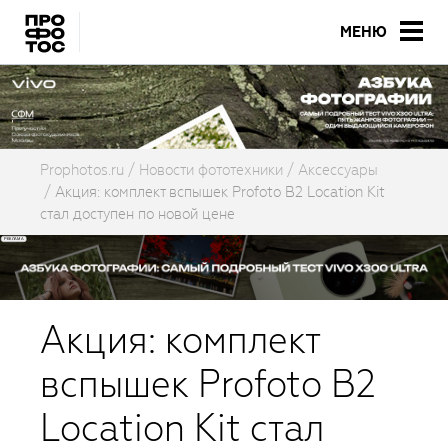
МЕНЮ
Prophotos.ru
Новости фототехники
Аксессуары
Акция: комплект вспышек Profoto B2 Location Kit
стал доступен по новой цене
Акция: комплект
вспышек Profoto B2
Location Kit стал