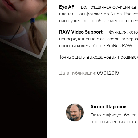
Eye AF
— долгожданная функция авто
владельцам фотокамер Nikon. Распоз
ним существенно облегчает фотосъёмк
RAW Video Support
— функция, кото
непосредственно с сенсоров камер с
помощи кодека Apple ProRes RAW.
Точные даты выхода новых прошивок 
Дата публикации:
09.01.2019
Антон Шарапов
Фотографирует более 35 лет. Около 14 — цифровой техникой. Автор
многочисленных стате
портрет, пейзаж, стрит