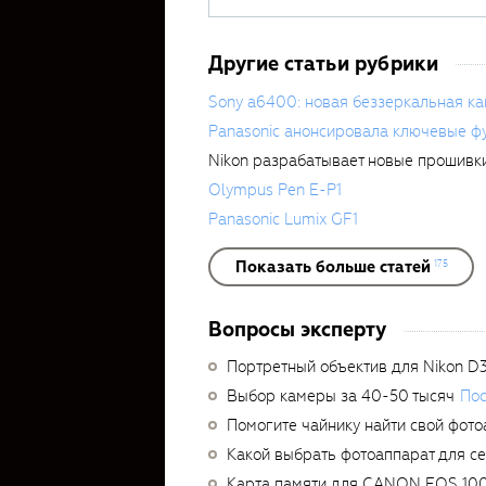
Другие статьи рубрики
Sony a6400: новая беззеркальная к
Panasonic анонсировала ключевые ф
Nikon разрабатывает новые прошивки
Olympus Pen E-P1
Panasonic Lumix GF1
Показать больше статей
175
Вопросы эксперту
Портретный объектив для Nikon D
Выбор камеры за 40-50 тысяч
Пос
Помогите чайнику найти свой фото
Какой выбрать фотоаппарат для с
Карта памяти для CANON EOS 10