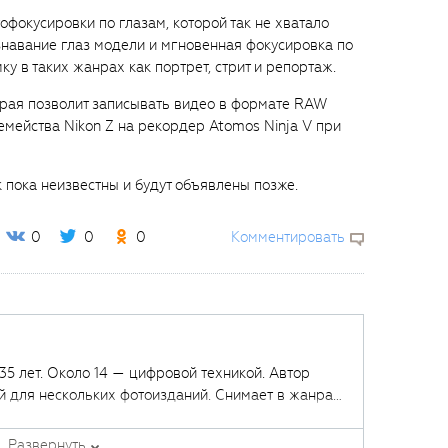
фокусировки по глазам, которой так не хватало
навание глаз модели и мгновенная фокусировка по
у в таких жанрах как портрет, стрит и репортаж.
рая позволит записывать видео в формате RAW
емейства Nikon Z на рекордер Atomos Ninja V при
пока неизвестны и будут объявлены позже.
0
0
0
Комментировать
й для нескольких фотоизданий. Снимает в жанрах
, репортаж.
Развернуть