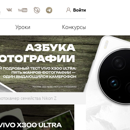
Войти
!
Уроки
Конкурсы
отокамер семейства Nikon Z