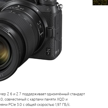
мер Z 6 и Z 7 поддерживает одноимённый стандарт
.0, совместимый с картами памяти XQD и
ми PCIe 3.0 с общей скоростью 1,97 ГБ/с.