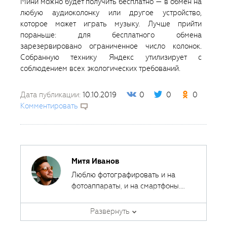
Мини можно будет получить бесплатно — в обмен на
любую аудиоколонку или другое устройство,
которое может играть музыку. Лучше прийти
пораньше: для бесплатного обмена
зарезервировано ограниченное число колонок.
Собранную технику Яндекс утилизирует с
соблюдением всех экологических требований.
Дата публикации:
10.10.2019
0
0
0
Комментировать
Митя Иванов
Люблю фотографировать и на
фотоаппараты, и на смартфоны.
Ведь лучшая камера - это та,
Автор курсов и эксперт
которая всегда с собой.
Развернуть
Fotoshkola.net