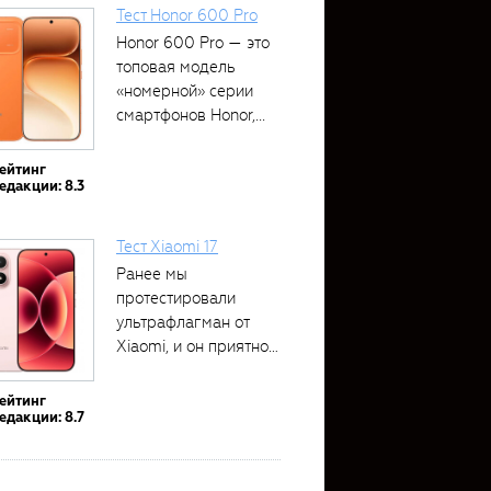
Тест Honor 600 Pro
Honor 600 Pro — это
топовая модель
«номерной» серии
смартфонов Honor,...
ейтинг
едакции: 8.3
Тест Xiaomi 17
Ранее мы
протестировали
ультрафлагман от
Xiaomi, и он приятно
удивил своими...
ейтинг
едакции: 8.7