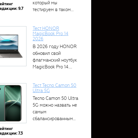
который мы
ейтинг
едакции: 9.7
тестируем в таком...
Тест HONOR
MagicBook Pro 14
2026
В 2026 году HONOR
обновил свой
флагманский ноутбук
MagicBook Pro 14....
Тест Tecno Camon 50
Ultra 5G
Tecno Camon 50 Ultra
5G можно назвать не
самым
сбалансированным
устройством....
ейтинг
едакции: 7.3