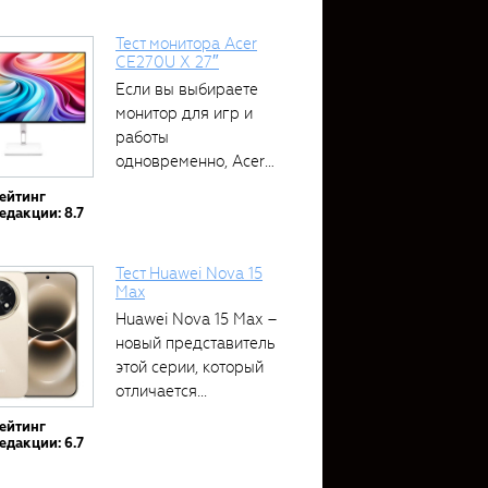
Тест монитора Acer
CE270U X 27″
Если вы выбираете
монитор для игр и
работы
одновременно, Acer
CE270U...
ейтинг
едакции: 8.7
Тест Huawei Nova 15
Max
Huawei Nova 15 Max –
новый представитель
этой серии, который
отличается...
ейтинг
едакции: 6.7