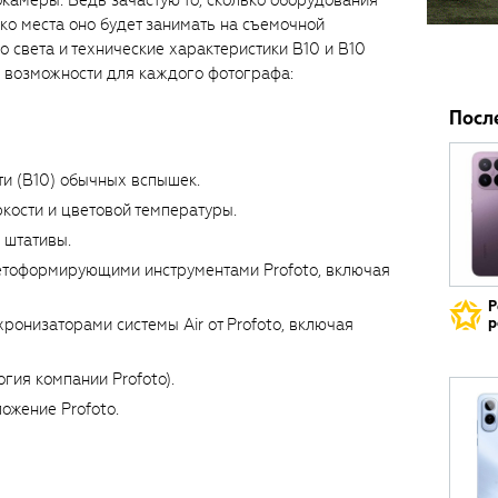
камеры. Ведь зачастую то, сколько оборудования
ько места оно будет занимать на съемочной
 света и технические характеристики B10 и B10
е возможности для каждого фотографа:
Посл
ти (B10) обычных вспышек.
ркости и цветовой температуры.
 штативы.
ветоформирующими инструментами Profoto, включая
Р
ронизаторами системы Air от Profoto, включая
р
гия компании Profoto).
ожение Profoto.