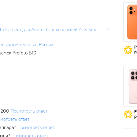
to Camera для Android с технологией AirX Smart-TTL
еллектом теперь в России
Р
р
ёмок Profoto B10
3200
Посмотреть ответ
Р
р
мотреть ответ
аппарат
Посмотреть ответ
емьи?
Посмотреть ответ