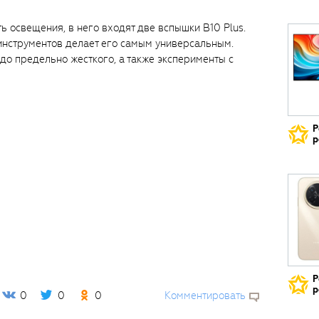
ь освещения, в него входят две вспышки B10 Plus.
нструментов делает его самым универсальным.
до предельно жесткого, а также эксперименты с
Р
р
Р
р
0
0
0
Комментировать