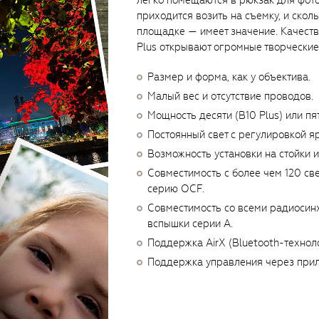
легко помещаются в рюкзак для фото
приходится возить на съемку, и скол
площадке — имеет значение. Качество
Plus открывают огромные творчески
Размер и форма, как у объектива.
Малый вес и отсутствие проводов.
Мощность десяти (B10 Plus) или пя
Постоянный свет с регулировкой я
Возможность установки на стойки и
Совместимость с более чем 120 с
серию OCF.
Совместимость со всеми радиосинх
вспышки серии A.
Поддержка AirX (Bluetooth-техноло
Поддержка управления через прил