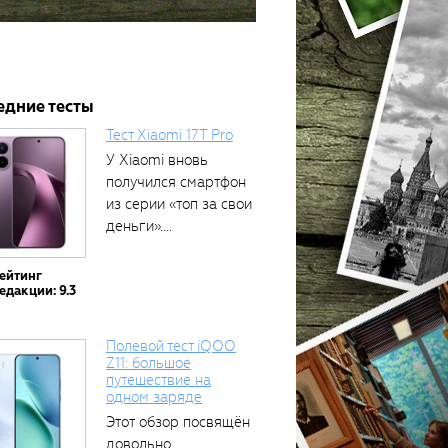
едние тесты
Тест Xiaomi 17T Pro
У Xiaomi вновь
получился смартфон
из серии «топ за свои
деньги»....
ейтинг
едакции: 9.3
Полевой тест iQOO
Z11: большое
путешествие на
одном заряде
Этот обзор посвящён
довольно