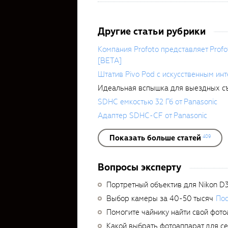
Другие статьи рубрики
Компания Profoto представляет Profo
[BETA]
Штатив Pivo Pod с искусственным инт
Идеальная вспышка для выездных съ
SDHC емкостью 32 Гб от Panasonic
Адаптер SDHC-CF от Panasonic
Показать больше статей
409
Вопросы эксперту
Портретный объектив для Nikon D
Выбор камеры за 40-50 тысяч
Пос
Помогите чайнику найти свой фото
Какой выбрать фотоаппарат для с