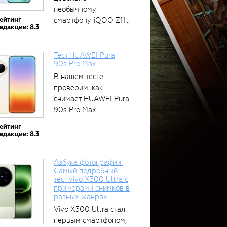
необычному
ейтинг
смартфону. iQOO Z11
едакции: 8.3
оснащён встроенным
аккумулятором...
Тест HUAWEI Pura
90s Pro Max
В нашем тесте
проверим, как
снимает HUAWEI Pura
90s Pro Max...
ейтинг
едакции: 8.3
Азбука фотографии.
Самый подробный
тест vivo X300 Ultra с
примерами снимков в
разных жанрах
Vivo X300 Ultra стал
первым смартфоном,