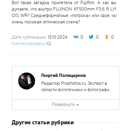
Вот такая загадка прилетела от Fujifilm. А как вы
думаете, что внутри FUJINON XF500mm F5.6 R LM
OIS WR? Среднеформатные «потроха» или своя, но
очень похожая оптическая схема?
Дата публикации:
15.10.2024
0
0
0
Комментировать
Георгий Полицарнов
Редактор Prophotos.ru. Эксперт в
области фототехники и фотографии,
занимается тестированием
фотооборудования с 2007 года.
Развернуть
Является автором ряда обучающих
курсов в
Fotoshkola.net
.
Другие статьи рубрики