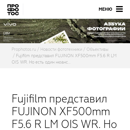
МЕНЮ
Prophotos.ru
Новости фототехники
Объективы
Fujifilm представил FUJINON XF500mm F5.6 R LM
OIS WR. Но есть один нюанс...
Fujifilm представил
FUJINON XF500mm
F5.6 R LM OIS WR. Но