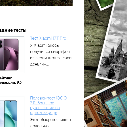
едние тесты
Тест Xiaomi 17T Pro
У Xiaomi вновь
получился смартфон
из серии «топ за свои
деньги»....
ейтинг
едакции: 9.3
Полевой тест iQOO
Z11: большое
путешествие на
одном заряде
Этот обзор посвящён
довольно