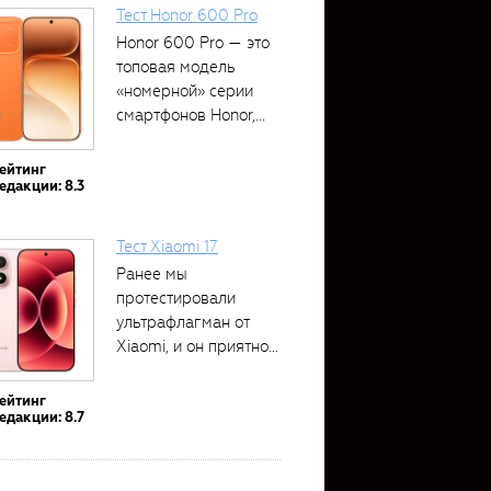
Тест Honor 600 Pro
Honor 600 Pro — это
топовая модель
«номерной» серии
смартфонов Honor,...
ейтинг
едакции: 8.3
Тест Xiaomi 17
Ранее мы
протестировали
ультрафлагман от
Xiaomi, и он приятно
удивил своими...
ейтинг
едакции: 8.7