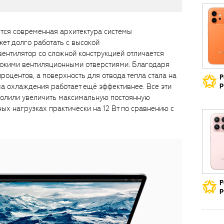
ется современная архитектура системы
жет долго работать с высокой
ентилятор со сложной конструкцией отличается
окими вентиляционными отверстиями. Благодаря
роцентов, а поверхность для отвода тепла стала на
Р
р
ма охлаждения работает ещё эффективнее. Все эти
олили увеличить максимальную постоянную
ых нагрузках практически на 12 Вт по сравнению с
Р
р