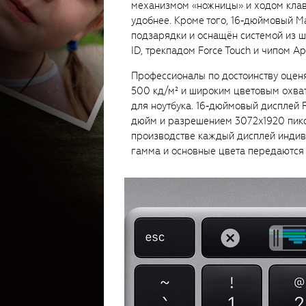
механизмом «ножницы» и ходом клави
удобнее. Кроме того, 16‑дюймовый M
подзарядки и оснащён системой из ш
ID, трекпадом Force Touch и чипом App
Профессионалы по достоинству оценя
500 кд/м² и широким цветовым охва
для ноутбука. 16‑дюймовый дисплей 
дюйм и разрешением 3072x1920 пикс
производстве каждый дисплей индиви
гамма и основные цвета передаются 