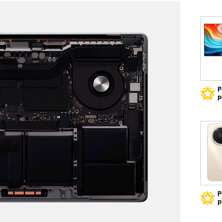
Р
р
Р
р