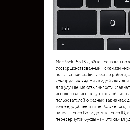
MacBook Pro 16 дюймов оснащён ново
Усовершенствованный механизм «нож
повышенной стабильностью работы, 
конструкция внутри каждой клавиши
для улучшения отзывчивости клавиат
использовались результаты обширны
пользователей о разных вариантах д
точнее, удобнее и тише. Кроме того, 
панель Touch Bar и датчик Touch ID,
перевёрнутой буквы «T». Это самая у