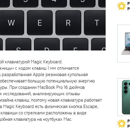
Р
р
й клавиатурой Magic Keyboard.
ницы» с ходом клавиш 1 мм отличается
а разработанная Apple резиновая купольная
 обеспечивает большую потенциальную энергию
уры. При создании MacBook Pro 16 дюймов
х исследований, анализирующих отзывы
изайна клавиш, поэтому новая клавиатура работает
на Magic Keyboard есть физическая кнопка Escape,
 а клавиши со стрелками расположены в виде
добная клавиатура на ноутбуках Mac.
Р
р