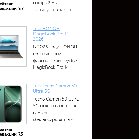
который мы
ейтинг
едакции: 9.7
тестируем в таком...
Тест HONOR
MagicBook Pro 14
2026
В 2026 году HONOR
обновил свой
флагманский ноутбук
MagicBook Pro 14....
Тест Tecno Camon 50
Ultra 5G
Tecno Camon 50 Ultra
5G можно назвать не
самым
сбалансированным
устройством....
ейтинг
едакции: 7.3