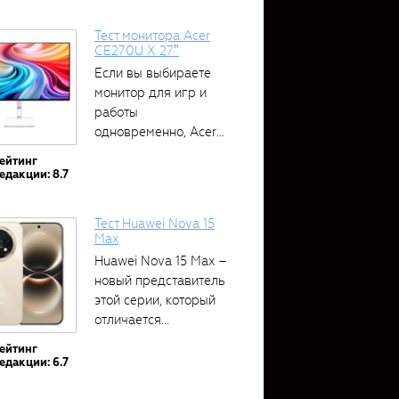
Тест монитора Acer
CE270U X 27″
Если вы выбираете
монитор для игр и
работы
одновременно, Acer
CE270U...
ейтинг
едакции: 8.7
Тест Huawei Nova 15
Max
Huawei Nova 15 Max –
новый представитель
этой серии, который
отличается...
ейтинг
едакции: 6.7