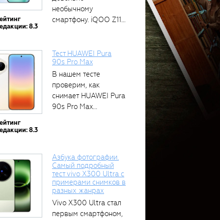
необычному
ейтинг
смартфону. iQOO Z11
едакции: 8.3
оснащён встроенным
аккумулятором...
Тест HUAWEI Pura
90s Pro Max
В нашем тесте
проверим, как
снимает HUAWEI Pura
90s Pro Max...
ейтинг
едакции: 8.3
Азбука фотографии.
Самый подробный
тест vivo X300 Ultra с
примерами снимков в
разных жанрах
Vivo X300 Ultra стал
первым смартфоном,