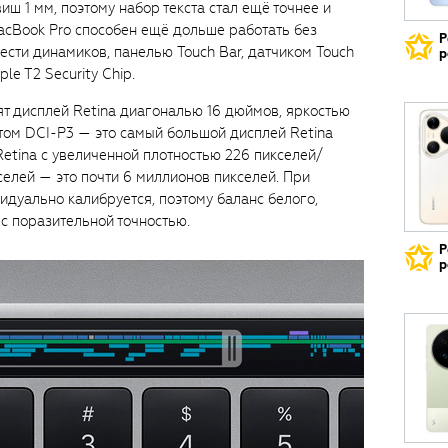
ш 1 мм, поэтому набор текста стал ещё точнее и
acBook Pro способен ещё дольше работать без
Р
ести динамиков, панелью Touch Bar, датчиком Touch
р
le T2 Security Chip.
т дисплей Retina диагональю 16 дюймов, яркостью
том DCI-P3 — это самый большой дисплей Retina
Retina c увеличенной плотностью 226 пикселей/
елей — это почти 6 миллионов пикселей. При
дуально калибруется, поэтому баланс белого,
с поразительной точностью.
Р
р