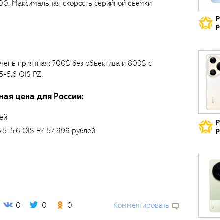
T100. Максимальная скорость серийной съёмки
Р
р
чень приятная: 700$ без объектива и 800$ с
-5.6 OIS PZ.
ая цена для России:
ей
Р
р
5-5.6 OIS PZ 57 999 рублей
0
0
0
Комментировать