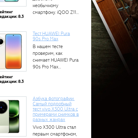
необычному
ейтинг
смартфону. iQOO Z11
едакции: 8.3
оснащён встроенным
аккумулятором...
Тест HUAWEI Pura
90s Pro Max
В нашем тесте
проверим, как
снимает HUAWEI Pura
90s Pro Max...
ейтинг
едакции: 8.3
Азбука фотографии.
Самый подробный
тест vivo X300 Ultra с
примерами снимков в
разных жанрах
Vivo X300 Ultra стал
первым смартфоном,