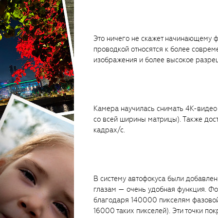
Это ничего не скажет начинающему ф
проводкой относятся к более соврем
изображения и более высокое разреш
Камера научилась снимать 4К-видео п
со всей ширины матрицы). Также дос
кадрах/с.
В систему автофокуса были добавле
глазам — очень удобная функция. Ф
благодаря 140000 пикселям фазовой
16000 таких пикселей). Эти точки по