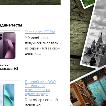
едние тесты
Тест Xiaomi 17T Pro
У Xiaomi вновь
получился смартфон
из серии «топ за свои
деньги»....
ейтинг
едакции: 9.3
Полевой тест iQOO
Z11: большое
путешествие на
одном заряде
Этот обзор посвящён
довольно