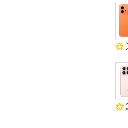
Р
р
Р
р