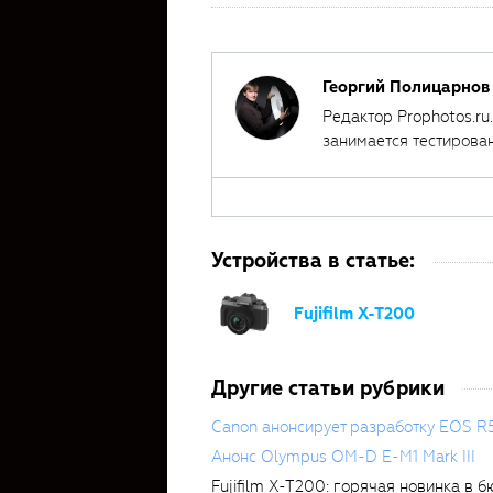
Георгий Полицарнов
Редактор Prophotos.ru
занимается тестирова
автором ряда обучаю
Устройства в статье:
Fujifilm X-T200
Другие статьи рубрики
Canon анонсирует разработку EOS R
Анонс Olympus OM-D E-M1 Mark III
Fujifilm X-T200: горячая новинка в 