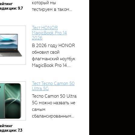
который мы
ейтинг
едакции: 9.7
тестируем в таком...
Тест HONOR
MagicBook Pro 14
2026
В 2026 году HONOR
обновил свой
флагманский ноутбук
MagicBook Pro 14....
Тест Tecno Camon 50
Ultra 5G
Tecno Camon 50 Ultra
5G можно назвать не
самым
сбалансированным
устройством....
ейтинг
едакции: 7.3