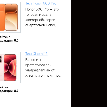
Тест Honor 600 Pro
Honor 600 Pro — это
топовая модель
«номерной» серии
смартфонов Honor,...
ейтинг
едакции: 8.3
Тест Xiaomi 17
Ранее мы
протестировали
ультрафлагман от
Xiaomi, и он приятно
удивил своими...
ейтинг
едакции: 8.7