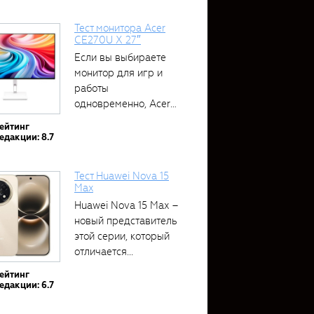
Тест монитора Acer
CE270U X 27″
Если вы выбираете
монитор для игр и
работы
одновременно, Acer
CE270U...
ейтинг
едакции: 8.7
Тест Huawei Nova 15
Max
Huawei Nova 15 Max –
новый представитель
этой серии, который
отличается...
ейтинг
едакции: 6.7