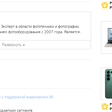
Р
р
. Эксперт в области фототехники и фотографии,
нием фотооборудования с 2007 года. Является
щих курсов в
Fotoshkola.net
.
Развернуть
5 с поддержкой видеозаписи 8K
Р
р
бюджетном сегменте