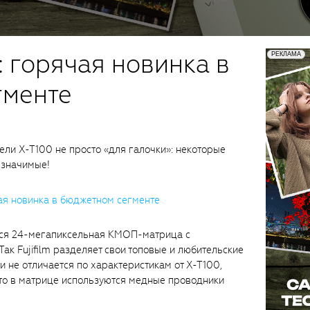
0: горячая новинка в
гменте
ели X-T100 не просто «для галочки»: некоторые
 значимые!
тся 24-мегапиксельная КМОП-матрица с
Так Fujifilm разделяет свои топовые и любительские
 не отличается по характеристикам от X-T100,
что в матрице используются медные проводники