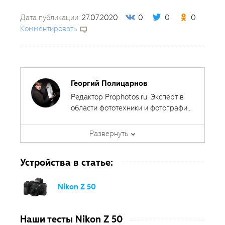
Дата публикации:
27.07.2020
0
0
0
Комментировать
Георгий Полицарнов
Редактор Prophotos.ru. Эксперт в
области фототехники и фотографии,
занимается тестированием
фотооборудования с 2007 года.
Развернуть
Является автором ряда обучающих
курсов в
Fotoshkola.net
.
Устройства в статье:
Nikon Z 50
Наши тесты Nikon Z 50